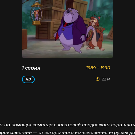
1 серия
1989 – 1990
22 м
HD
шат на помощь» команда спасателей продолжает справля
 происшествий — от загадочного исчезновения игрушек д