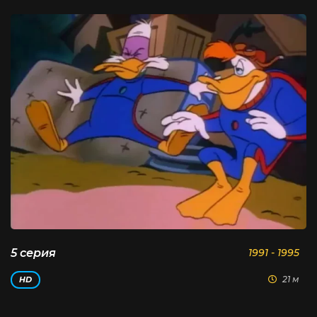
5 серия
1991 - 1995
21 м
HD