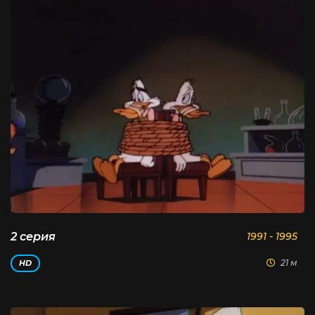
2 серия
1991 - 1995
21 м
HD