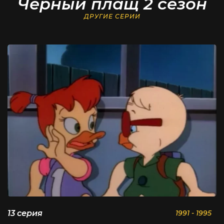
Черный плащ 2 сезон
ДРУГИЕ СЕРИИ
13 серия
1991 - 1995