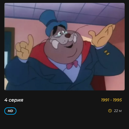
4 серия
1991 - 1995
22 м
HD