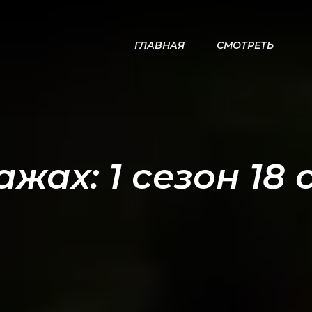
ГЛАВНАЯ
СМОТРЕТЬ
жах: 1 сезон 18 