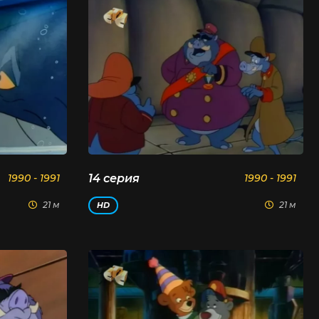
1990 - 1991
14 серия
1990 - 1991
21 м
21 м
HD