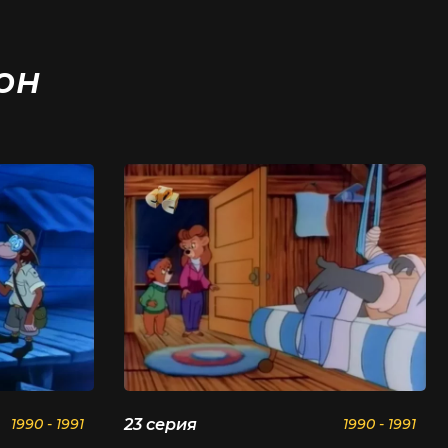
он
1990 - 1991
23 серия
1990 - 1991