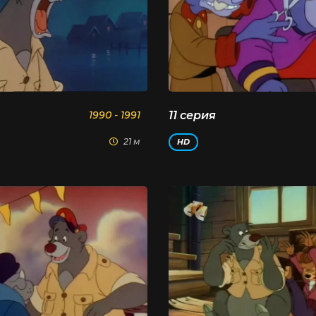
1990 - 1991
11 серия
21 м
HD