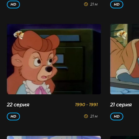
21 м
HD
HD
22 серия
1990 - 1991
21 серия
21 м
HD
HD