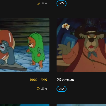
21 м
HD
1990 - 1991
20 серия
21 м
HD