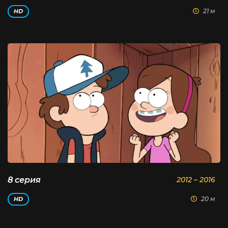
21 м
HD
8 серия
2012 – 2016
20 м
HD