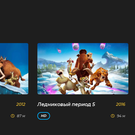
2012
Ледниковый период 5
2016
87 м
94 м
HD