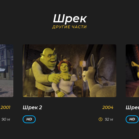
Шрек
ДРУГИЕ ЧАСТИ
2001
Шрек 2
2004
Шрек
90 м
92 м
HD
HD