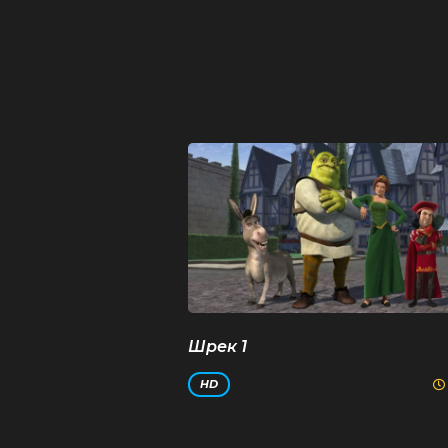
Шрек 1
HD