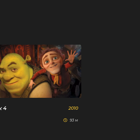
 4
2010
93 м