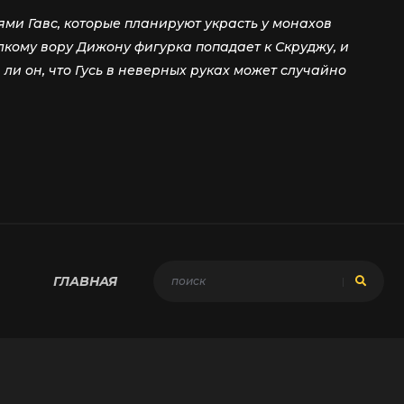
ями Гавс, которые планируют украсть у монахов
елкому вору Дижону фигурка попадает к Скруджу, и
 ли он, что Гусь в неверных руках может случайно
ГЛАВНАЯ