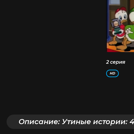
2 серия
HD
Описание:
Утиные истории: 4