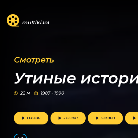
multiki.lol
Смотреть
Утиные истори
22 м
1987 - 1990
1 СЕЗОН
2 СЕЗОН
3 СЕЗОН