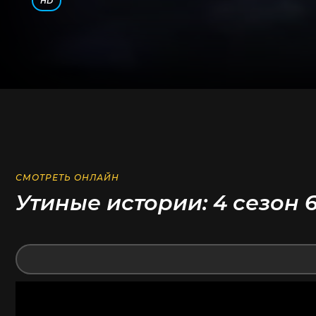
HD
СМОТРЕТЬ ОНЛАЙН
Утиные истории: 4 сезон 