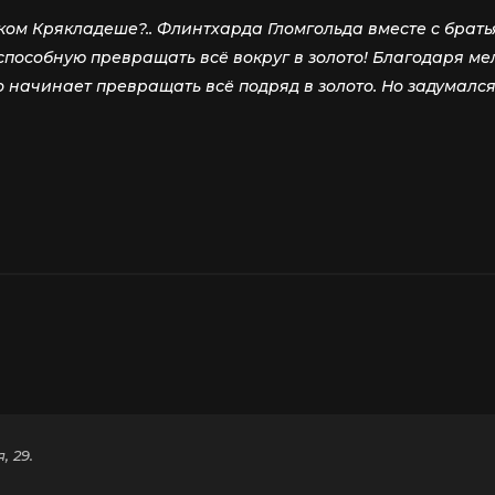
ёком Крякладеше?.. Флинтхарда Гломгольда вместе с брать
 способную превращать всё вокруг в золото! Благодаря м
о начинает превращать всё подряд в золото. Но задумался
, 29.