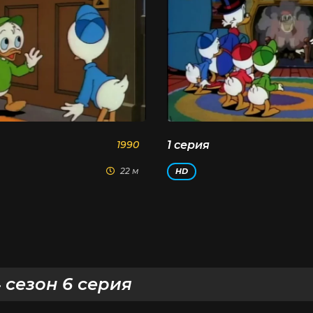
1990
1 серия
22 м
HD
 сезон 6 серия