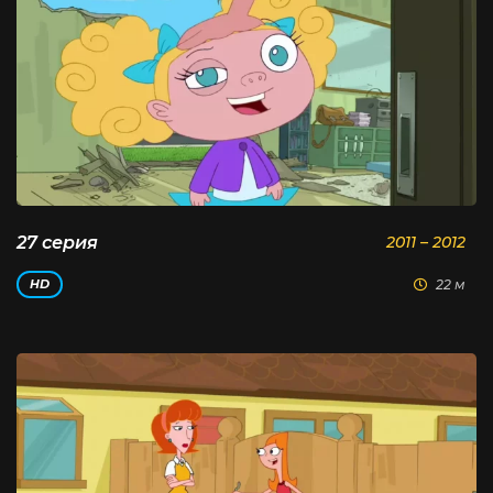
27 серия
2011 – 2012
22 м
HD