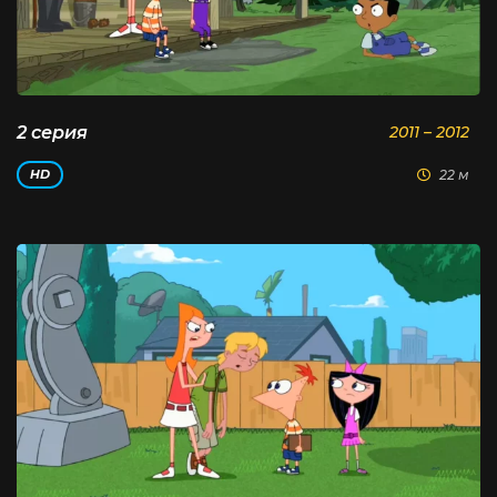
2 серия
2011 – 2012
22 м
HD