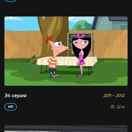
34 серия
2011 – 2012
22 м
HD