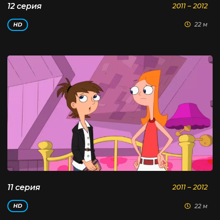
12 серия
2011 – 2012
22 м
HD
11 серия
2011 – 2012
22 м
HD