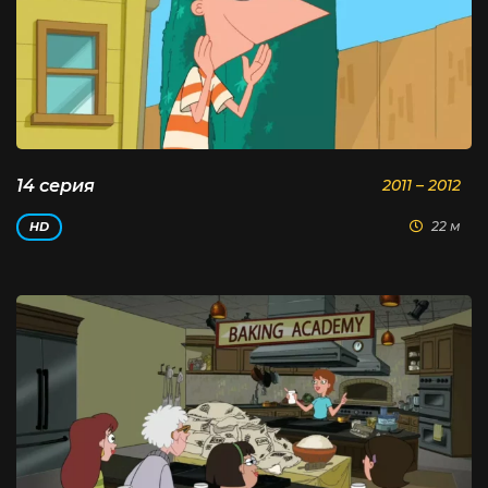
14 серия
2011 – 2012
22 м
HD