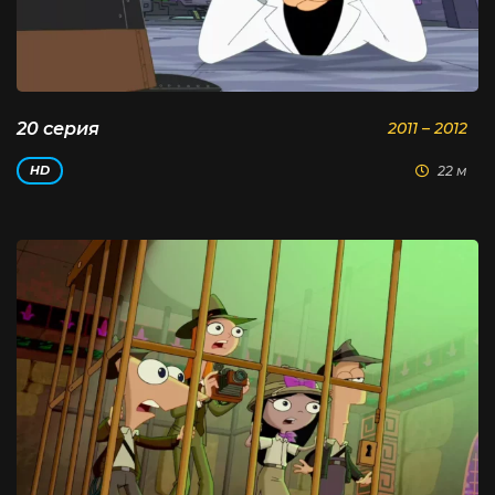
20 серия
2011 – 2012
22 м
HD