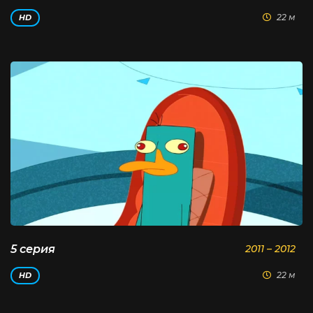
22 м
HD
5 серия
2011 – 2012
22 м
HD