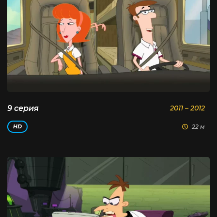
9 серия
2011 – 2012
22 м
HD