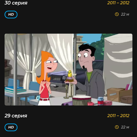
30 серия
2011 – 2012
22 м
HD
29 серия
2011 – 2012
22 м
HD