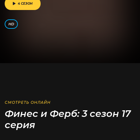
4 СЕЗОН
HD
СМОТРЕТЬ ОНЛАЙН
Финес и Ферб: 3 сезон 17
серия