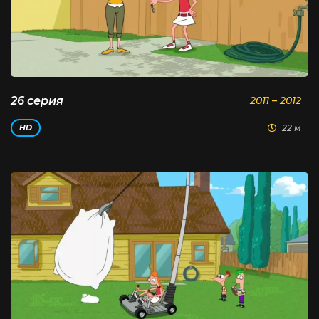
26 серия
2011 – 2012
22 м
HD