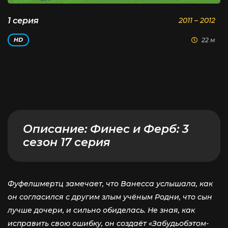
1 серия
2011 – 2012
22 м
HD
Описание:
Финес и Ферб: 3
сезон 17 серия
Фуфелшмертц замечает, что Ванесса услышала, как
он согласился с другим злым учёным Родни, что сын
лучше дочери, и сильно обиделась. Не зная, как
исправить свою ошибку, он создаёт «Забудьобэтом-