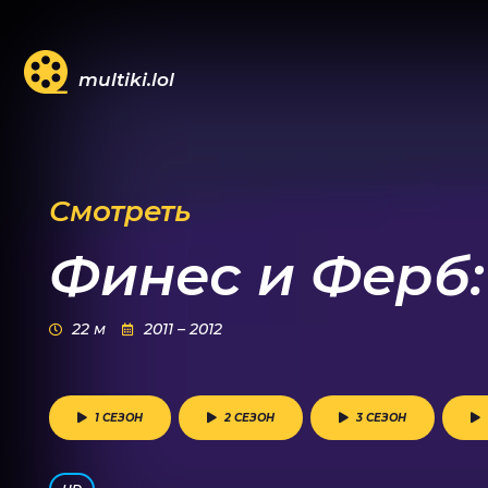
multiki.lol
Смотреть
Финес и Ферб: 
22 м
2011 – 2012
1 СЕЗОН
2 СЕЗОН
3 СЕЗОН