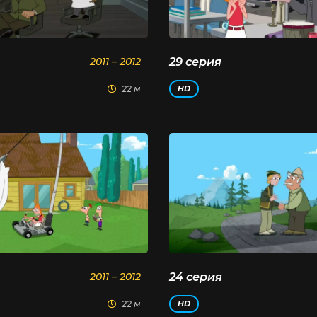
2011 – 2012
29 серия
22 м
HD
2011 – 2012
24 серия
22 м
HD