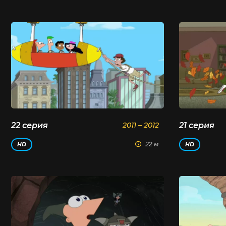
22 серия
2011 – 2012
21 серия
22 м
HD
HD