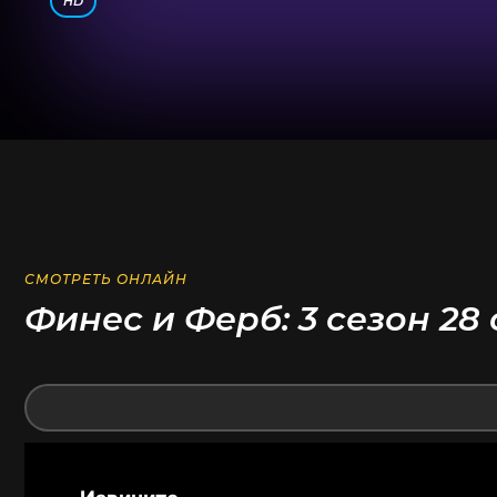
HD
СМОТРЕТЬ ОНЛАЙН
Финес и Ферб: 3 сезон 28