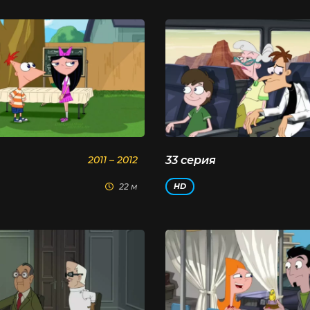
2011 – 2012
33 серия
22 м
HD