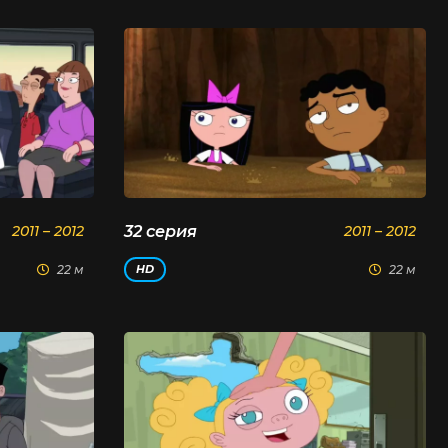
2011 – 2012
32 серия
2011 – 2012
22 м
22 м
HD