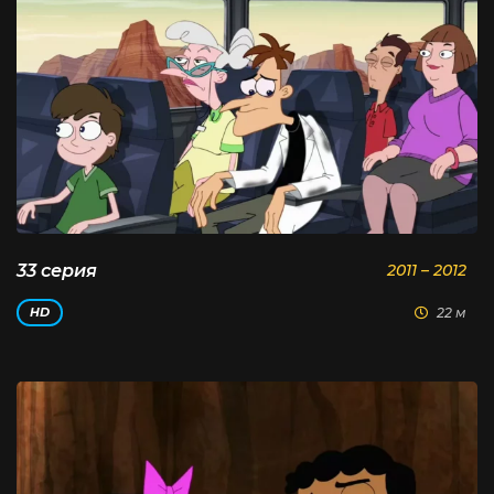
33 серия
2011 – 2012
22 м
HD