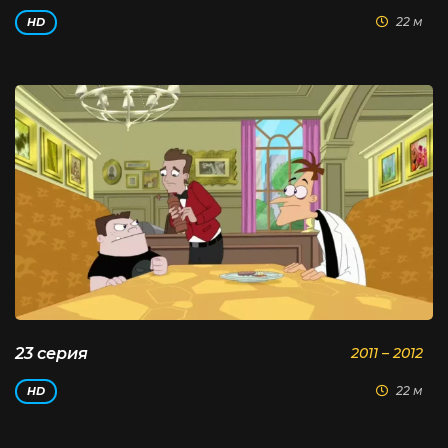
22 м
HD
23 серия
2011 – 2012
22 м
HD