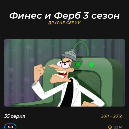
Финес и Ферб 3 сезон
ДРУГИЕ СЕРИИ
35 серия
2011 – 2012
22 м
HD