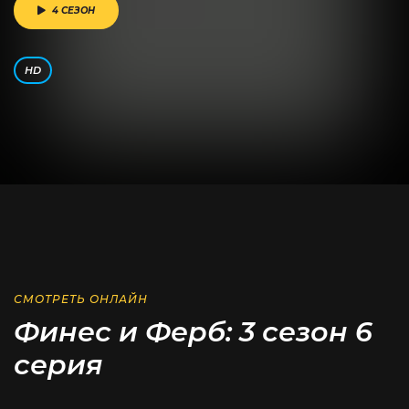
4 СЕЗОН
HD
СМОТРЕТЬ ОНЛАЙН
Финес и Ферб: 3 сезон 6
серия