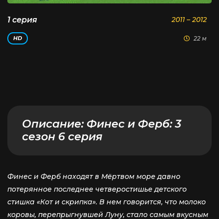
1 серия
2011 – 2012
22 м
HD
Описание:
Финес и Ферб: 3
сезон 6 серия
Финес и Ферб находят в Мёртвом море давно
потерянное последнее четверостишье детского
стишка «Кот и скрипка». В нем говорится, что молоко
коровы, перепрыгнувшей Луну, стало самым вкусным