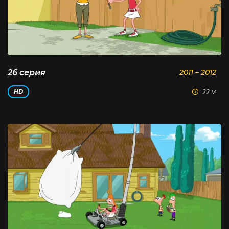
26 серия
2011 – 2012
22 м
HD