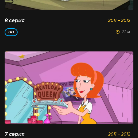
8 серия
2011 – 2012
22 м
HD
7 серия
2011 – 2012