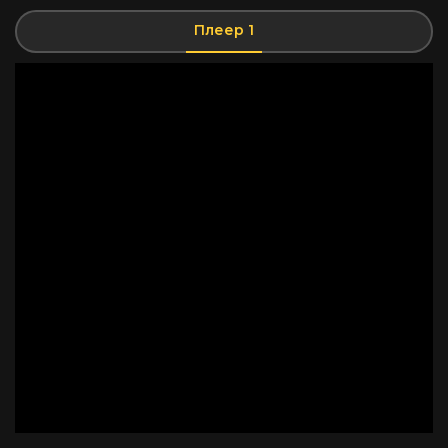
Плеер 1