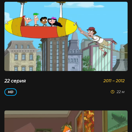
22 серия
2011 – 2012
22 м
HD