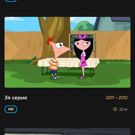
34 серия
2011 – 2012
22 м
HD