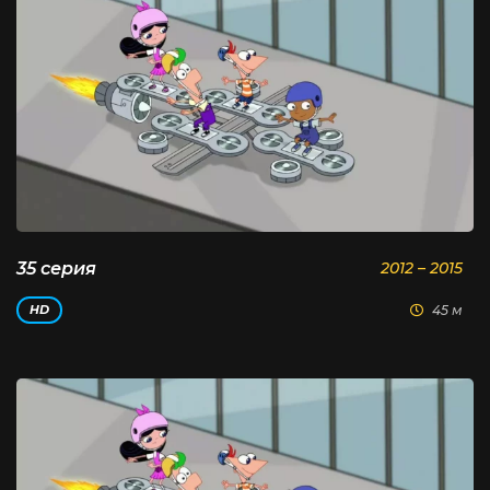
35 серия
2012 – 2015
45 м
HD