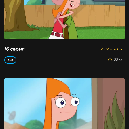
16 серия
2012 – 2015
22 м
HD