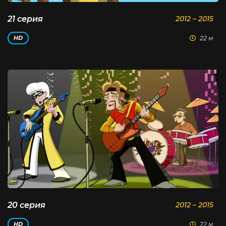
21 серия
2012 – 2015
22 м
HD
20 серия
2012 – 2015
22 м
HD