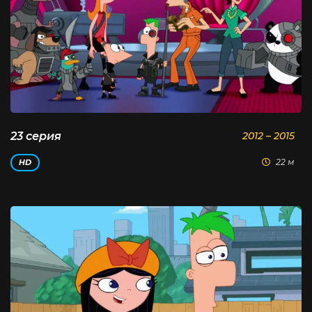
23 серия
2012 – 2015
22 м
HD