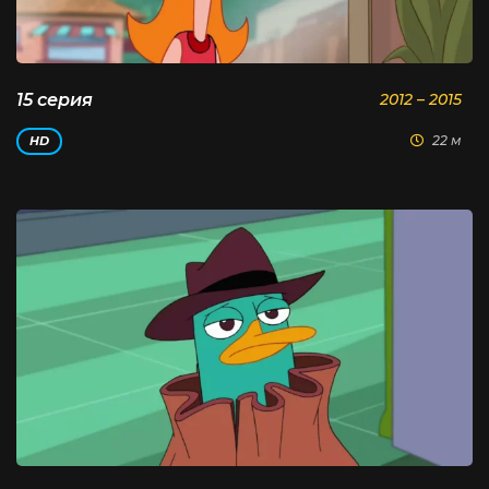
15 серия
2012 – 2015
22 м
HD