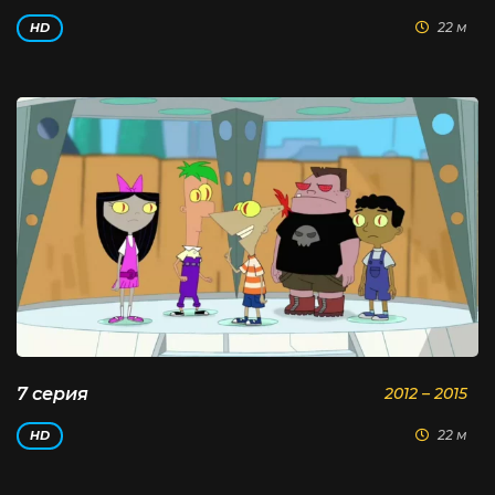
22 м
HD
7 серия
2012 – 2015
22 м
HD