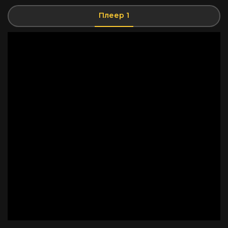
Плеер 1