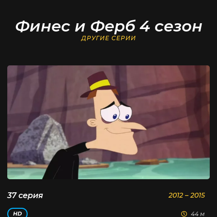
Финес и Ферб 4 сезон
ДРУГИЕ СЕРИИ
37 серия
2012 – 2015
44 м
HD