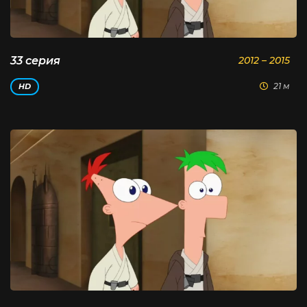
33 серия
2012 – 2015
21 м
HD