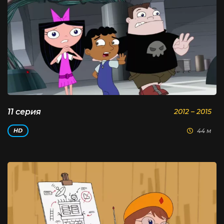
11 серия
2012 – 2015
44 м
HD