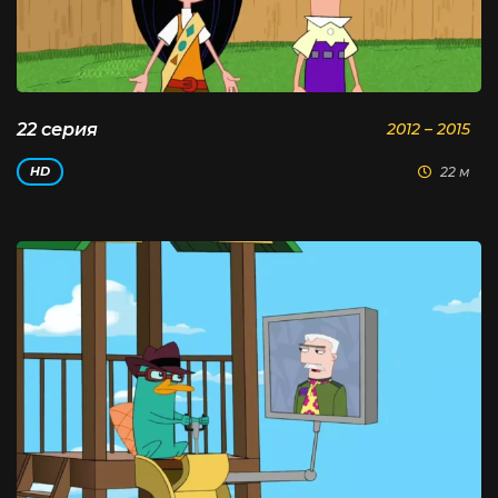
22 серия
2012 – 2015
22 м
HD