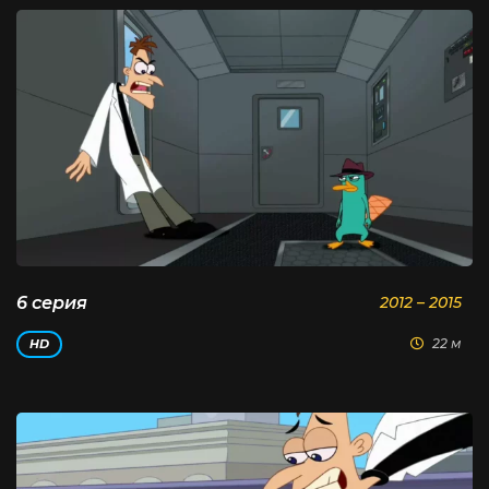
6 серия
2012 – 2015
22 м
HD