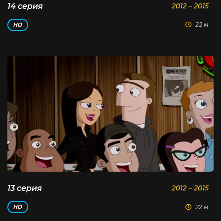
14 серия
2012 – 2015
22 м
HD
13 серия
2012 – 2015
22 м
HD