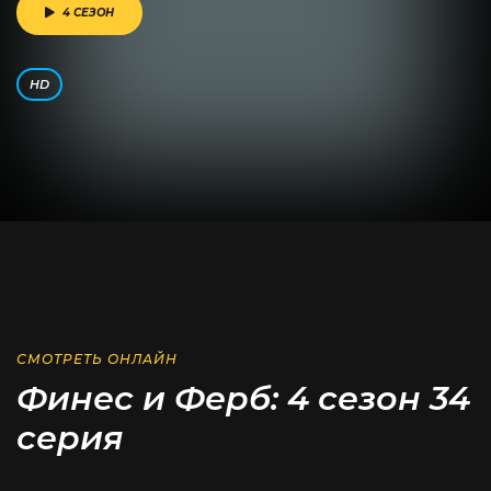
4 СЕЗОН
HD
СМОТРЕТЬ ОНЛАЙН
Финес и Ферб: 4 сезон 34
серия