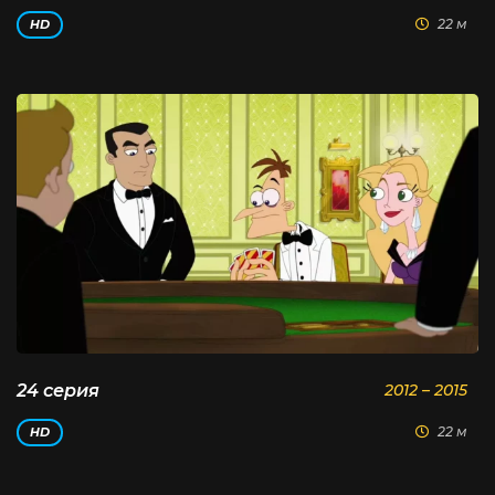
22 м
HD
24 серия
2012 – 2015
22 м
HD