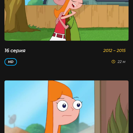
16 серия
2012 – 2015
22 м
HD