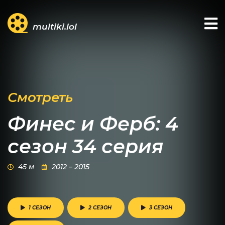
multiki.lol
Смотреть
Финес и Ферб: 4
сезон 34 серия
45 м
2012 – 2015
1 СЕЗОН
2 СЕЗОН
3 СЕЗОН