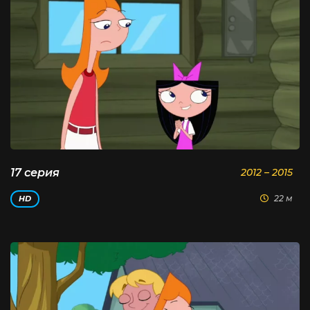
17 серия
2012 – 2015
22 м
HD