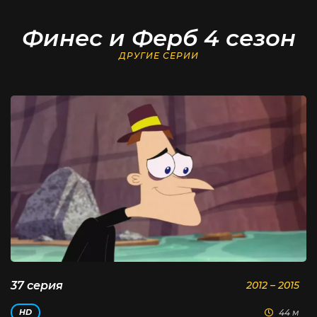
Финес и Ферб 4 сезон
ДРУГИЕ СЕРИИ
37 серия
2012 – 2015
44 м
HD