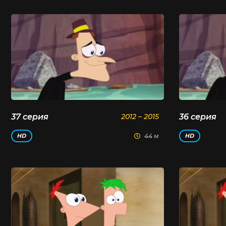
37 серия
2012 – 2015
36 серия
44 м
HD
HD