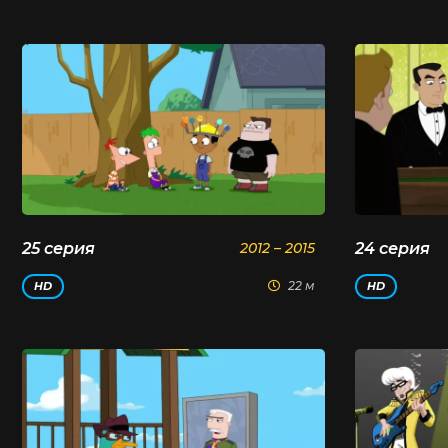
25 серия
2012 – 2015
24 серия
22 м
HD
HD