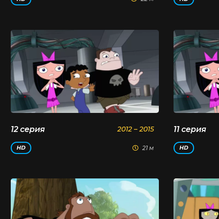
12 серия
2012 – 2015
11 серия
21 м
HD
HD