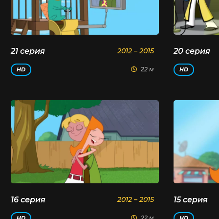
21 серия
2012 – 2015
20 серия
22 м
HD
HD
16 серия
2012 – 2015
15 серия
22 м
HD
HD