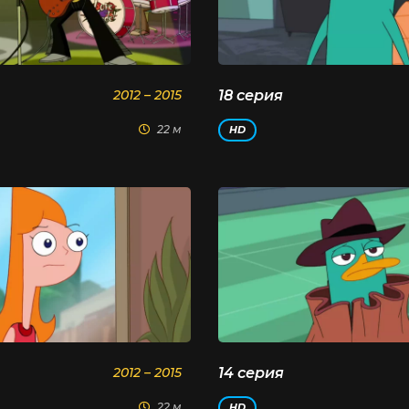
2012 – 2015
18 серия
22 м
HD
2012 – 2015
14 серия
22 м
HD