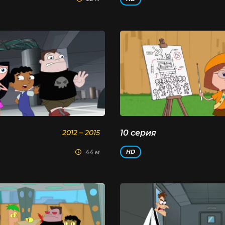
2012 – 2015
10 серия
44 м
HD