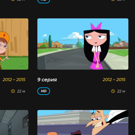
2012 – 2015
9 серия
2012 – 2015
22 м
22 м
HD