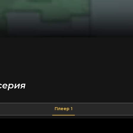
 серия
Плеер 1