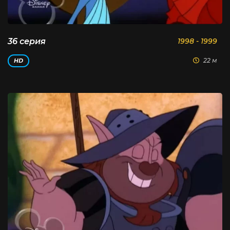
36 серия
1998 - 1999
22 м
HD