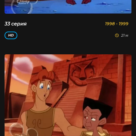
33 серия
1998 - 1999
21 м
HD