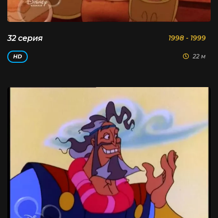
32 серия
1998 - 1999
22 м
HD