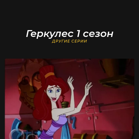
Геркулес 1 сезон
ДРУГИЕ СЕРИИ