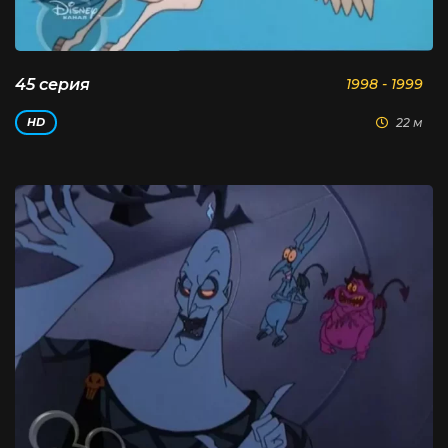
45 серия
1998 - 1999
22 м
HD