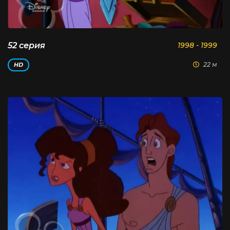
52 серия
1998 - 1999
22 м
HD