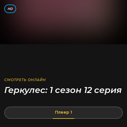
HD
СМОТРЕТЬ ОНЛАЙН
Геркулес: 1 сезон 12 серия
Плеер 1