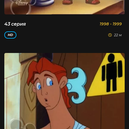
43 серия
1998 - 1999
22 м
HD