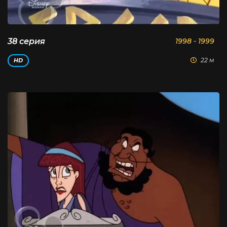
38 серия
1998 - 1999
22 м
HD