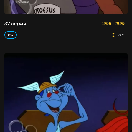
37 серия
1998 - 1999
21 м
HD