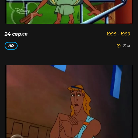
24 серия
1998 - 1999
21 м
HD