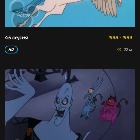
45 серия
1998 - 1999
22 м
HD