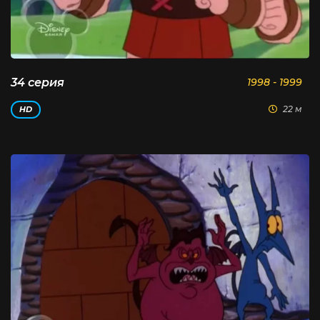
34 серия
1998 - 1999
22 м
HD