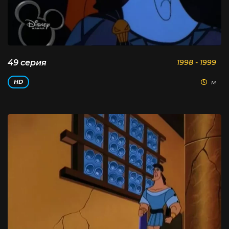
49 серия
1998 - 1999
м
HD