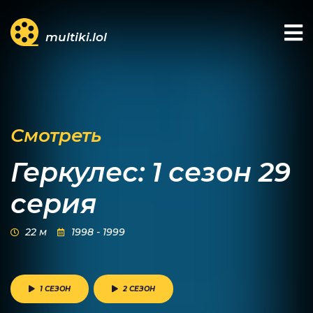
multiki.lol
Смотреть
Геркулес: 1 сезон 29
серия
22 м
1998 - 1999
1 СЕЗОН
2 СЕЗОН