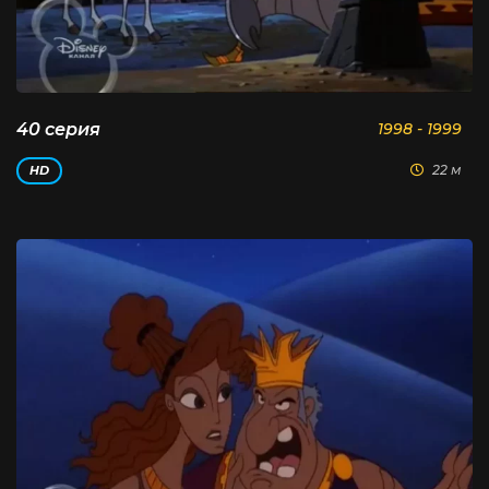
40 серия
1998 - 1999
22 м
HD