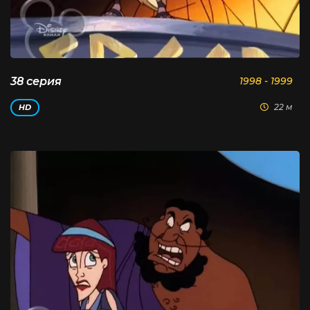
38 серия
1998 - 1999
22 м
HD