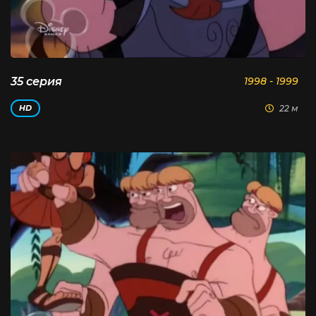
35 серия
1998 - 1999
22 м
HD