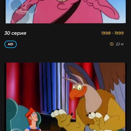
30 серия
1998 - 1999
22 м
HD