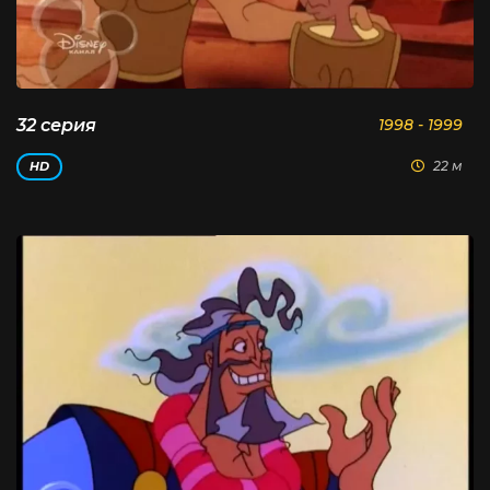
32 серия
1998 - 1999
22 м
HD