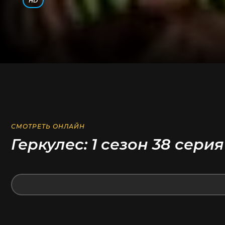
HD
СМОТРЕТЬ ОНЛАЙН
Геркулес: 1 сезон 38 серия