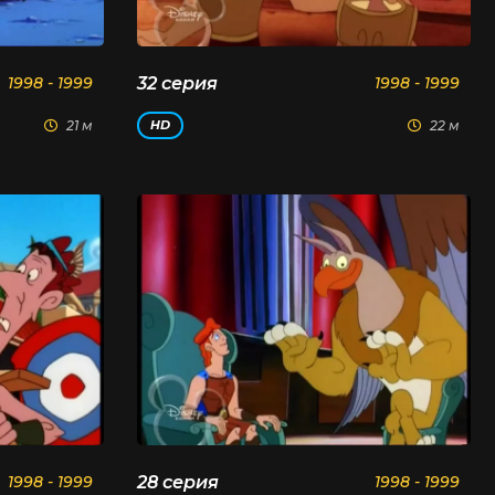
1998 - 1999
32 серия
1998 - 1999
21 м
22 м
HD
1998 - 1999
28 серия
1998 - 1999