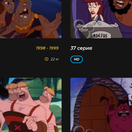
1998 - 1999
37 серия
22 м
HD