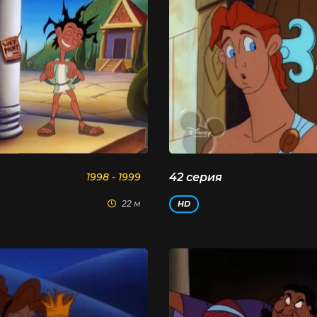
1998 - 1999
42 серия
22 м
HD