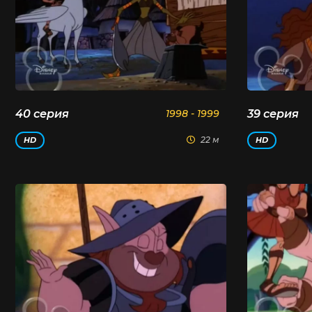
40 серия
1998 - 1999
39 серия
22 м
HD
HD