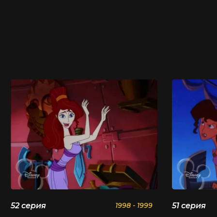
52 серия
1998 - 1999
51 серия