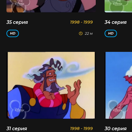
35 серия
1998 - 1999
34 серия
22 м
HD
HD
31 серия
1998 - 1999
30 серия