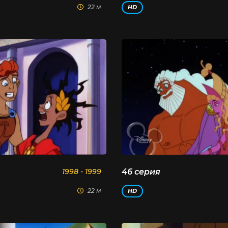
22 м
HD
1998 - 1999
46 серия
22 м
HD