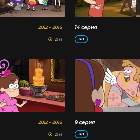
2012 – 2016
14 серия
21 м
HD
2012 – 2016
9 серия
21 м
HD