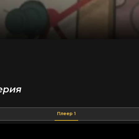
серия
Плеер 1