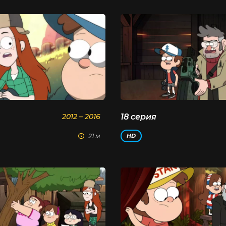
2012 – 2016
18 серия
21 м
HD