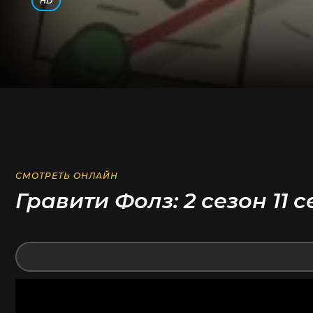
HD
СМОТРЕТЬ ОНЛАЙН
Гравити Фолз: 2 сезон 11 