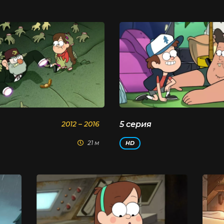
2012 – 2016
5 серия
21 м
HD