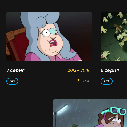
7 серия
2012 – 2016
6 серия
21 м
HD
HD