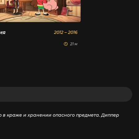
рия
2012 – 2016
21 м
ию в краже и хранении опасного предмета. Диппер