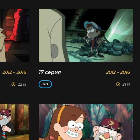
2012 – 2016
17 серия
2012 – 2016
22 м
21 м
HD