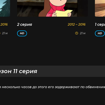
 2016
2 серия
2012 – 2016
1 се
21 м
21 м
HD
HD
зон 11 серия
 за несколько часов до этого его задерживают по обвинен