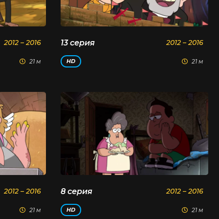
2012 – 2016
13 серия
2012 – 2016
21 м
21 м
HD
2012 – 2016
8 серия
2012 – 2016
21 м
21 м
HD