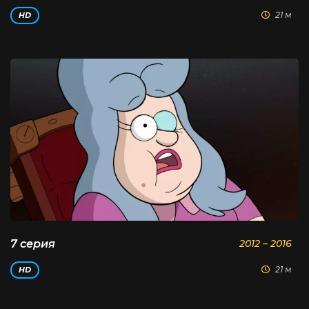
21 м
HD
7 серия
2012 – 2016
21 м
HD