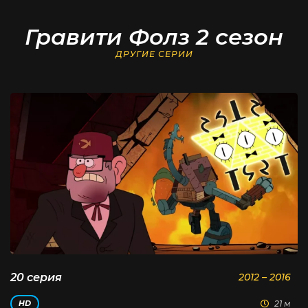
Гравити Фолз 2 сезон
ДРУГИЕ СЕРИИ
20 серия
2012 – 2016
21 м
HD