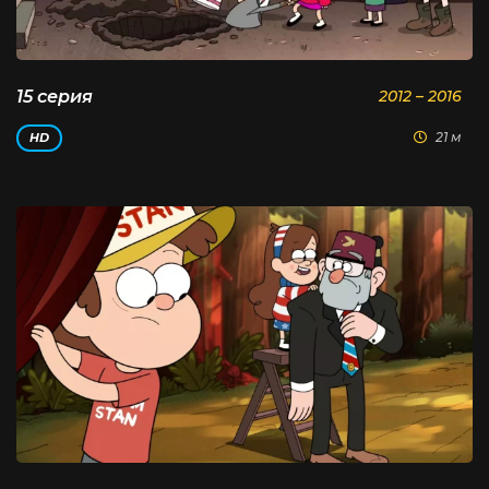
15 серия
2012 – 2016
21 м
HD