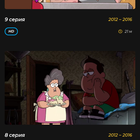
9 серия
2012 – 2016
21 м
HD
8 серия
2012 – 2016