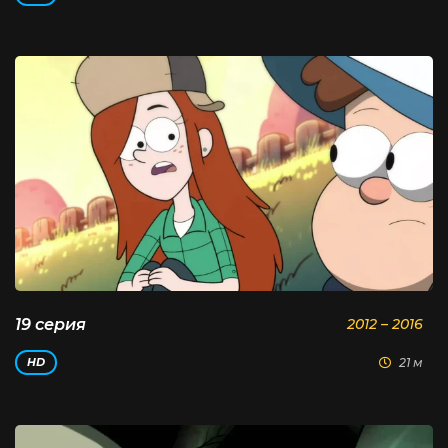
19 серия
2012 – 2016
21 м
HD