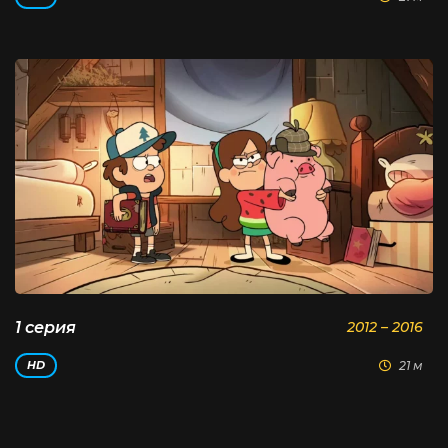
1 серия
2012 – 2016
21 м
HD