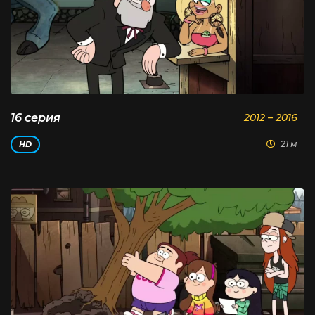
16 серия
2012 – 2016
21 м
HD