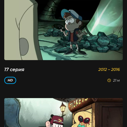
17 серия
2012 – 2016
21 м
HD