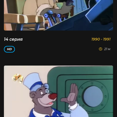
14 серия
1990 - 1991
21 м
HD