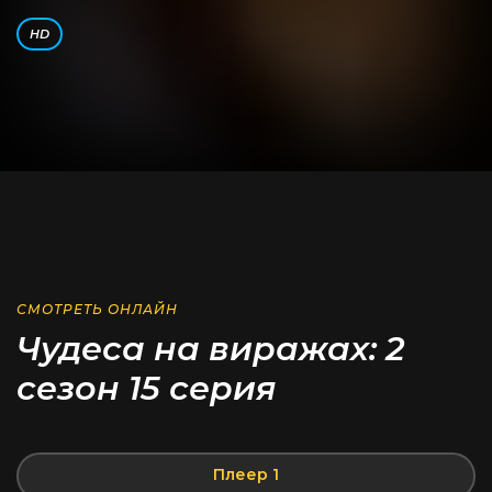
HD
СМОТРЕТЬ ОНЛАЙН
Чудеса на виражах: 2
сезон 15 серия
Плеер 1