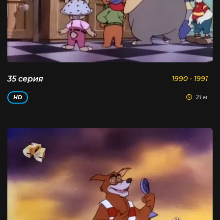
35 серия
1990 - 1991
21 м
HD