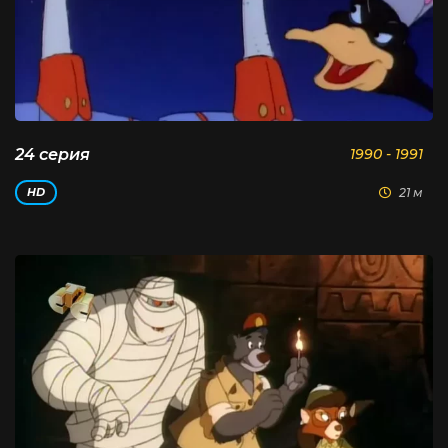
24 серия
1990 - 1991
21 м
HD