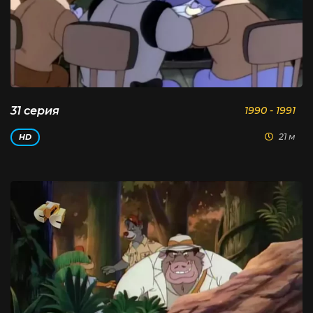
31 серия
1990 - 1991
21 м
HD