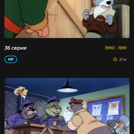
36 серия
1990 - 1991
21 м
HD