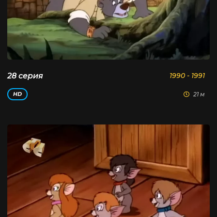
28 серия
1990 - 1991
21 м
HD