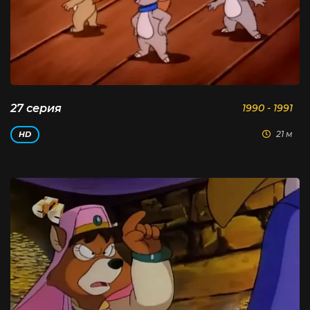
27 серия
1990 - 1991
21 м
HD