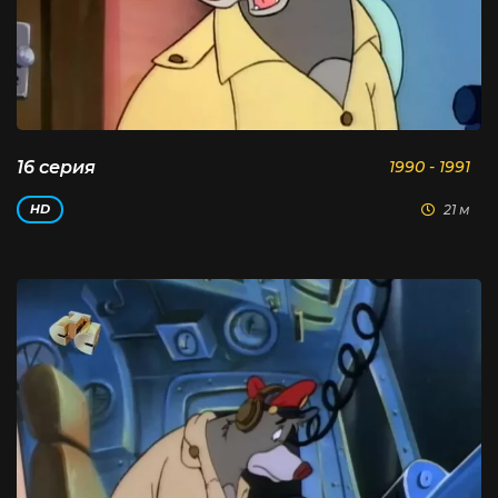
16 серия
1990 - 1991
21 м
HD