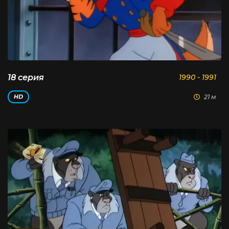
18 серия
1990 - 1991
21 м
HD