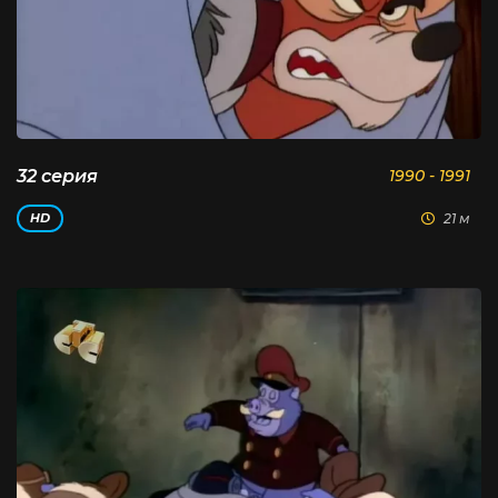
32 серия
1990 - 1991
21 м
HD