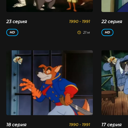
23 серия
1990 - 1991
22 серия
21 м
HD
HD
18 серия
1990 - 1991
17 серия