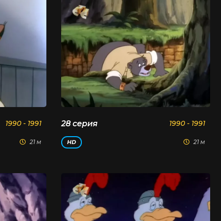
1990 - 1991
28 серия
1990 - 1991
21 м
21 м
HD