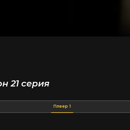
он 21 серия
Плеер 1