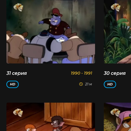
31 серия
1990 - 1991
30 серия
21 м
HD
HD