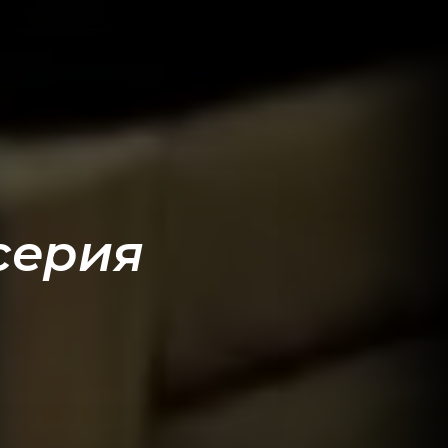
 серия