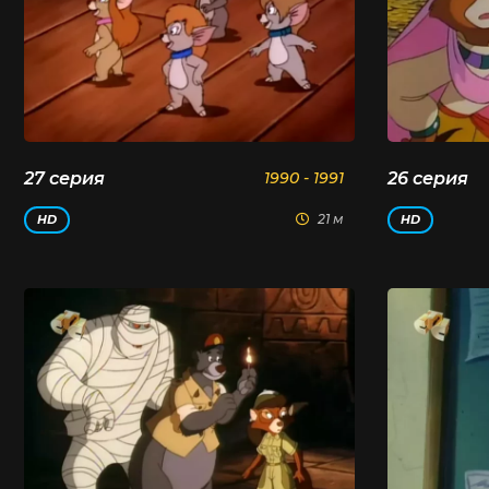
27 серия
1990 - 1991
26 серия
21 м
HD
HD