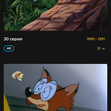
30 серия
1990 - 1991
м
HD