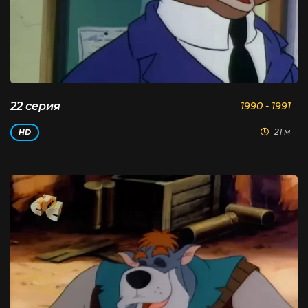
22 серия
1990 - 1991
21 м
HD