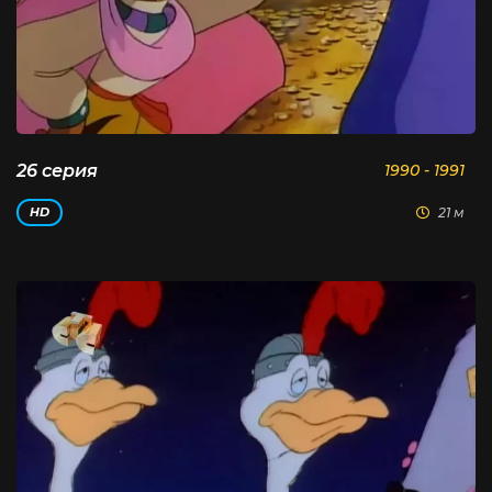
26 серия
1990 - 1991
21 м
HD