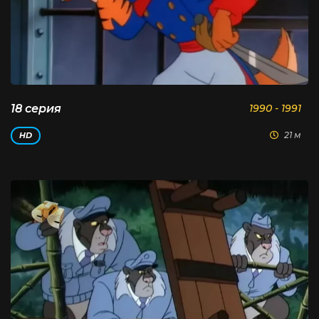
18 серия
1990 - 1991
21 м
HD