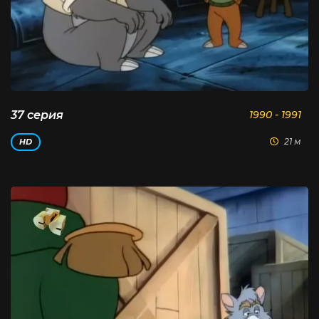
37 серия
1990 - 1991
21 м
HD