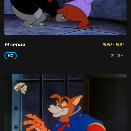
19 серия
1990 - 1991
21 м
HD