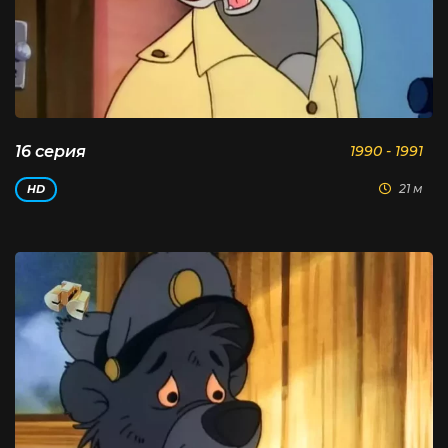
16 серия
1990 - 1991
21 м
HD