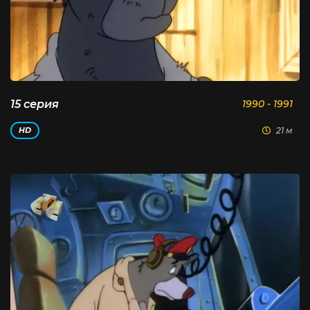
15 серия
1990 - 1991
21 м
HD