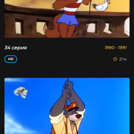
34 серия
1990 - 1991
21 м
HD