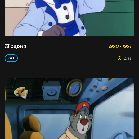
13 серия
1990 - 1991
21 м
HD