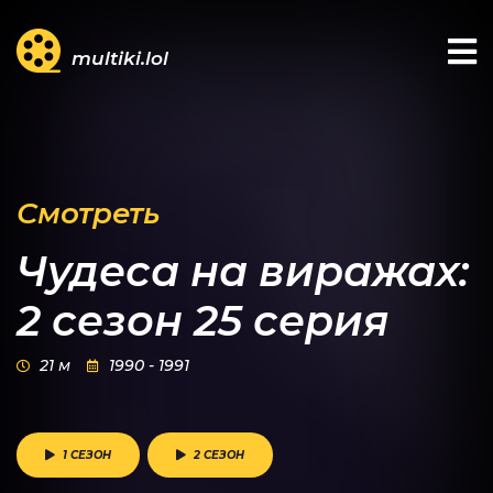
multiki.lol
Смотреть
Чудеса на виражах:
2 сезон 25 серия
21 м
1990 - 1991
1 СЕЗОН
2 СЕЗОН