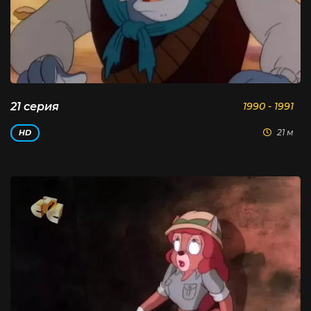
21 серия
1990 - 1991
21 м
HD