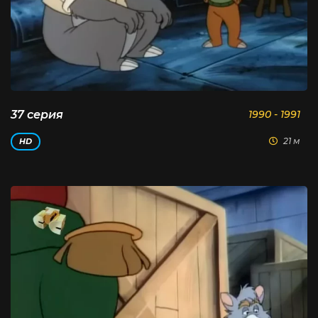
37 серия
1990 - 1991
21 м
HD