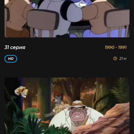
31 серия
1990 - 1991
21 м
HD