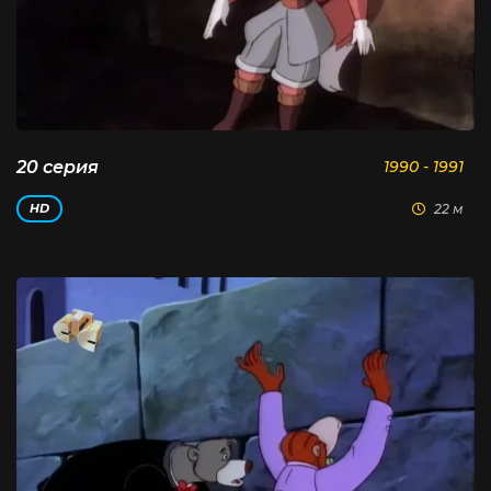
20 серия
1990 - 1991
22 м
HD