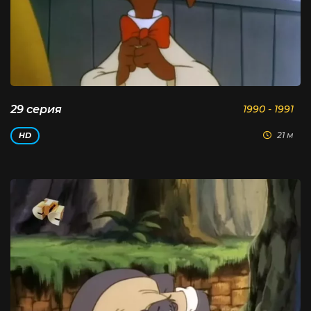
29 серия
1990 - 1991
21 м
HD