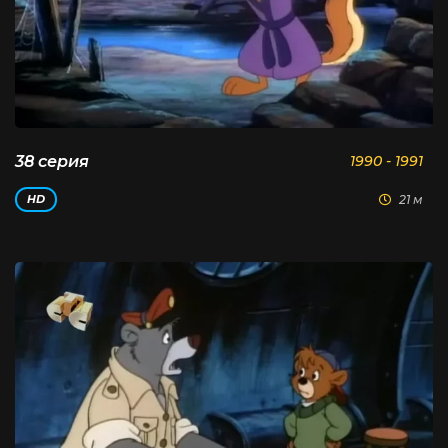
38 серия
1990 - 1991
21 м
HD