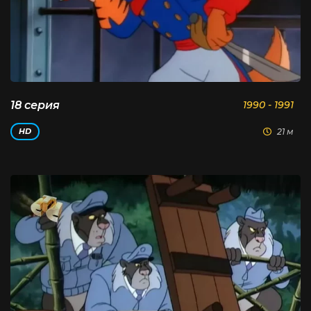
18 серия
1990 - 1991
21 м
HD