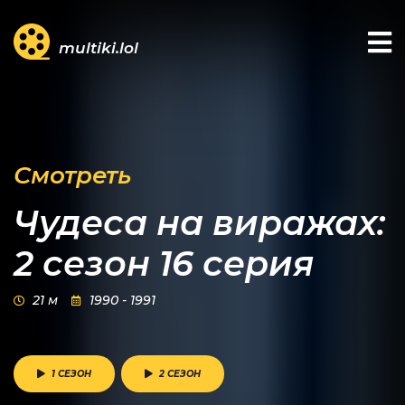
multiki.lol
Смотреть
Чудеса на виражах:
2 сезон 16 серия
21 м
1990 - 1991
1 СЕЗОН
2 СЕЗОН