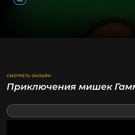
HD
СМОТРЕТЬ ОНЛАЙН
Приключения мишек Гамми