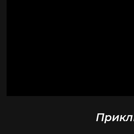
Прикл