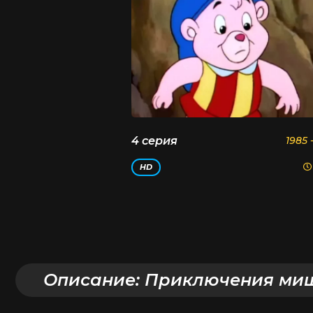
4 серия
1985 
HD
Описание:
Приключения мише