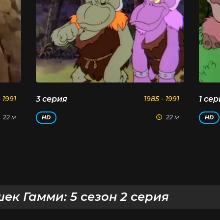
- 1991
3 серия
1985 - 1991
1 се
22 м
22 м
HD
HD
к Гамми: 5 сезон 2 серия