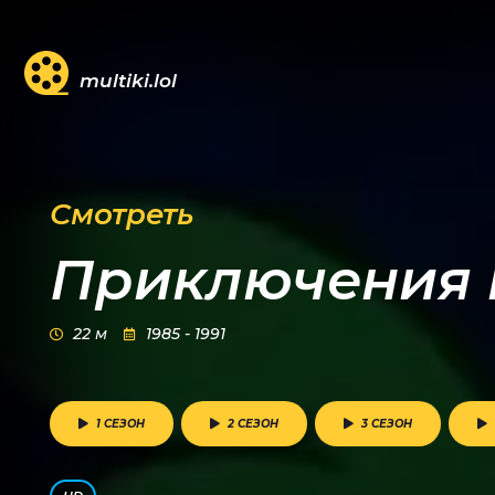
multiki.lol
Смотреть
Приключения м
22 м
1985 - 1991
1 СЕЗОН
2 СЕЗОН
3 СЕЗОН