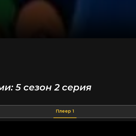
: 5 сезон 2 серия
Плеер 1