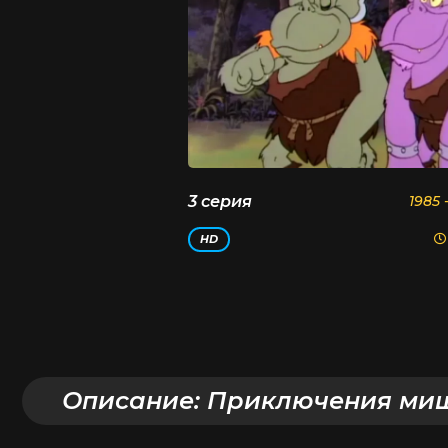
3 серия
1985 
HD
Описание:
Приключения мише