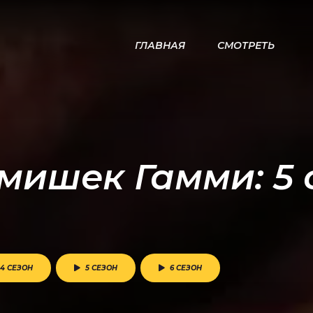
ГЛАВНАЯ
СМОТРЕТЬ
ишек Гамми: 5 с
4 СЕЗОН
5 СЕЗОН
6 СЕЗОН