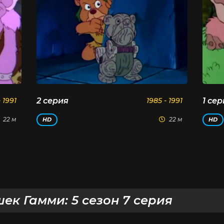
- 1991
2 серия
1985 - 1991
1 се
22 м
22 м
HD
HD
к Гамми: 5 сезон 7 серия