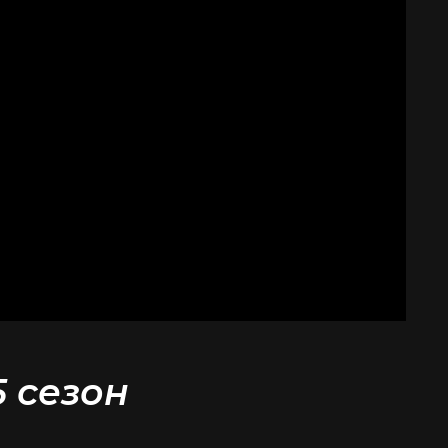
 сезон