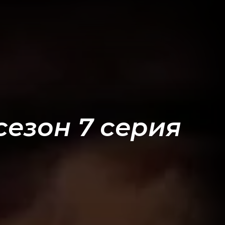
езон 7 серия