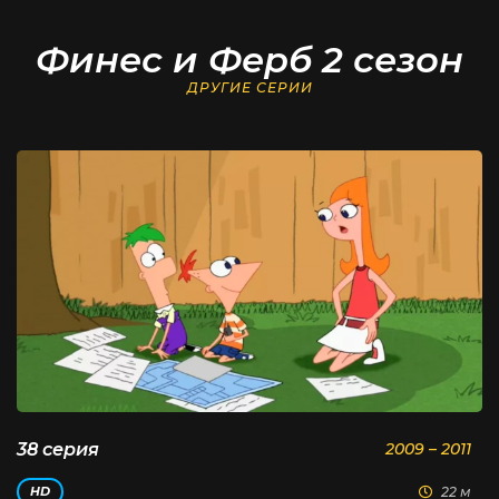
Финес и Ферб 2 сезон
ДРУГИЕ СЕРИИ
38 серия
2009 – 2011
22 м
HD