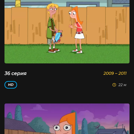
36 серия
2009 – 2011
22 м
HD