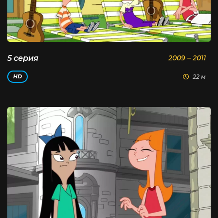
5 серия
2009 – 2011
22 м
HD