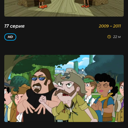
17 серия
2009 – 2011
22 м
HD