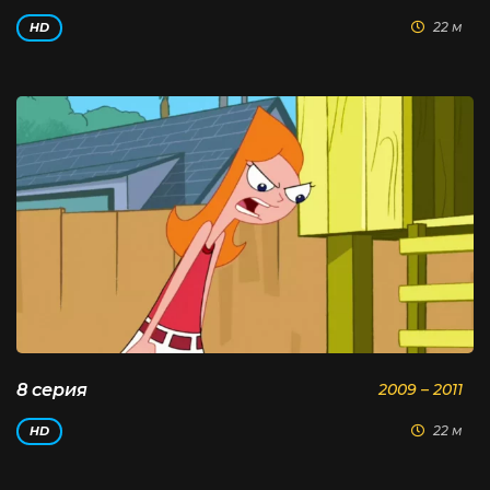
22 м
HD
8 серия
2009 – 2011
22 м
HD