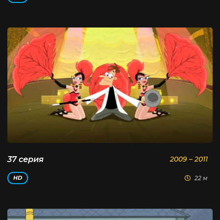
37 серия
2009 – 2011
22 м
HD