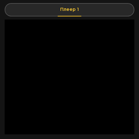
Плеер 1