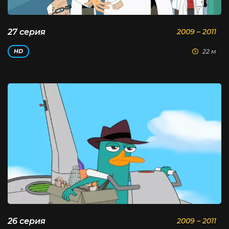
27 серия
2009 – 2011
22 м
HD
26 серия
2009 – 2011