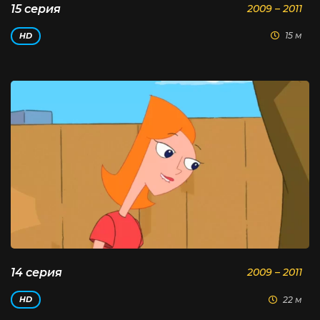
15 серия
2009 – 2011
15 м
HD
14 серия
2009 – 2011
22 м
HD