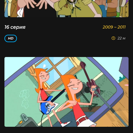
16 серия
2009 – 2011
22 м
HD