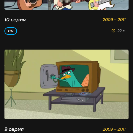
10 серия
2009 – 2011
22 м
HD
9 серия
2009 – 2011