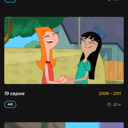
19 серия
2009 – 2011
22 м
HD