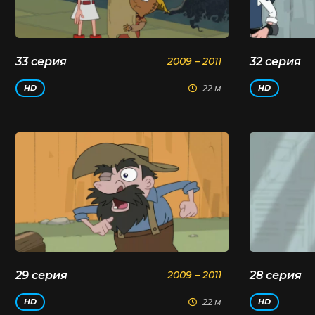
33 серия
2009 – 2011
32 серия
22 м
HD
HD
29 серия
2009 – 2011
28 серия
22 м
HD
HD