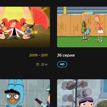
2009 – 2011
36 серия
22 м
HD