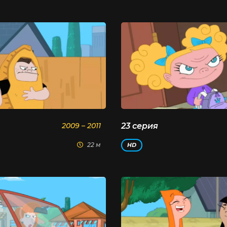
2009 – 2011
23 серия
22 м
HD