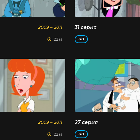
2009 – 2011
31 серия
22 м
HD
2009 – 2011
27 серия
22 м
HD