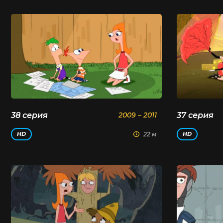
38 серия
2009 – 2011
37 серия
22 м
HD
HD