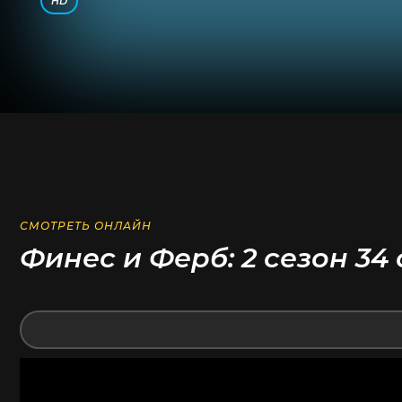
HD
СМОТРЕТЬ ОНЛАЙН
Финес и Ферб: 2 сезон 34