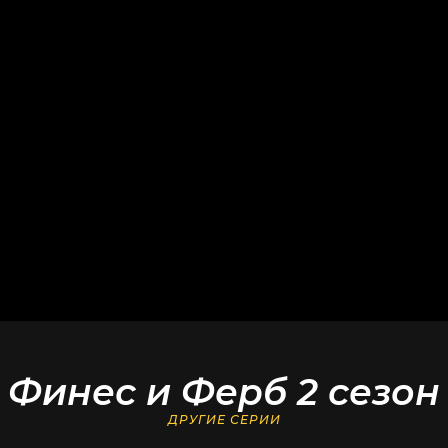
Финес и Ферб 2 сезон
ДРУГИЕ СЕРИИ