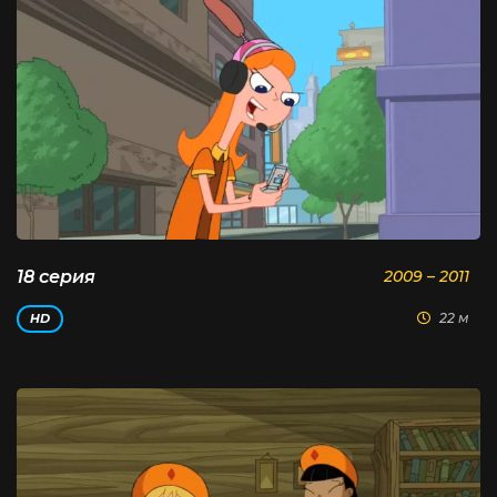
18 серия
2009 – 2011
22 м
HD