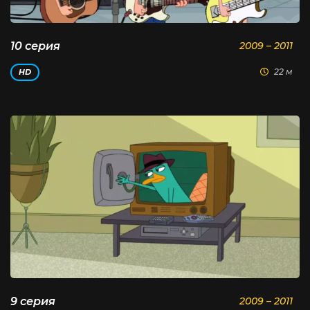
10 серия
2009 – 2011
22 м
HD
9 серия
2009 – 2011