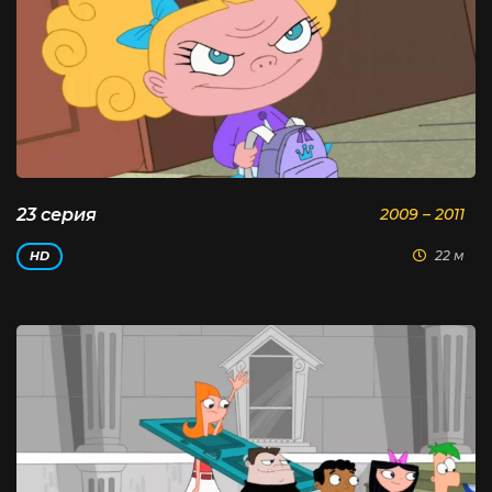
23 серия
2009 – 2011
22 м
HD