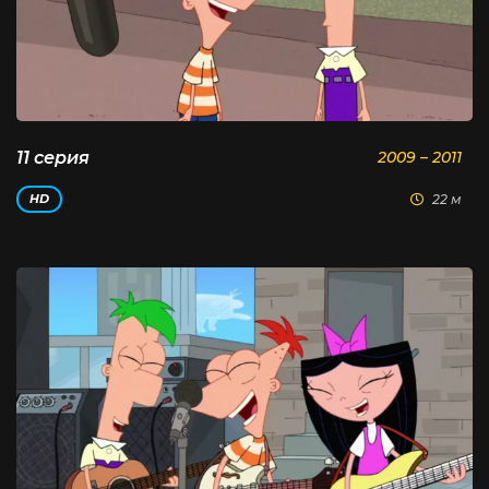
11 серия
2009 – 2011
22 м
HD