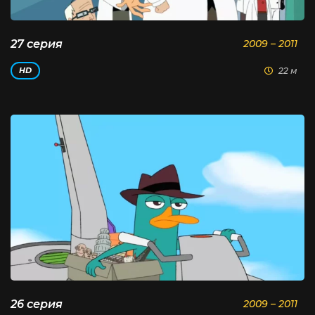
27 серия
2009 – 2011
22 м
HD
26 серия
2009 – 2011