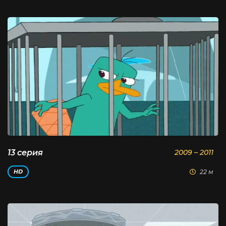
13 серия
2009 – 2011
22 м
HD