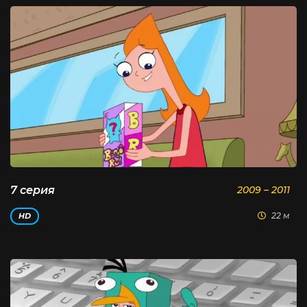
7 серия
2009 – 2011
22 м
HD