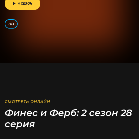
4 СЕЗОН
HD
СМОТРЕТЬ ОНЛАЙН
Финес и Ферб: 2 сезон 28
серия