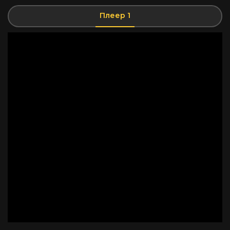
Плеер 1