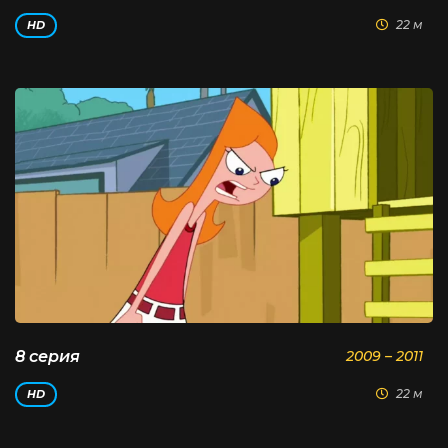
22 м
HD
8 серия
2009 – 2011
22 м
HD