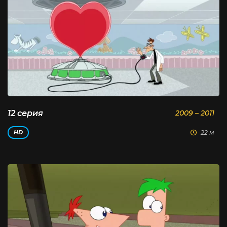
12 серия
2009 – 2011
22 м
HD