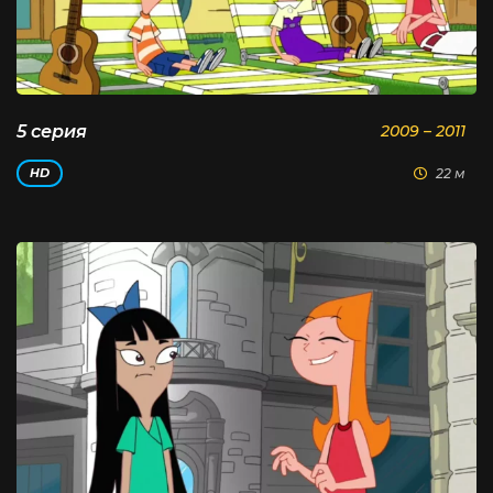
5 серия
2009 – 2011
22 м
HD