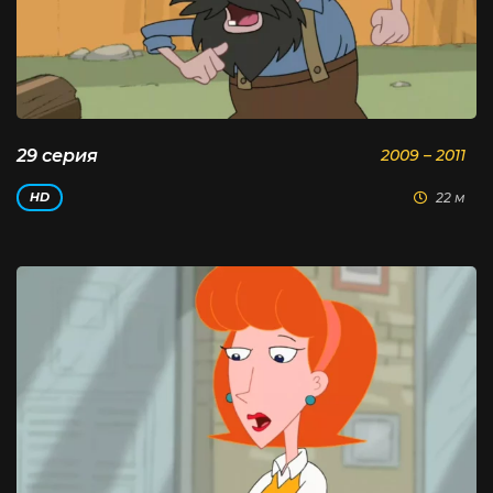
29 серия
2009 – 2011
22 м
HD