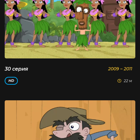
30 серия
2009 – 2011
22 м
HD