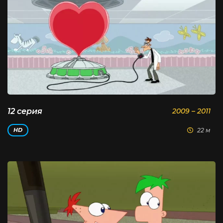
12 серия
2009 – 2011
22 м
HD