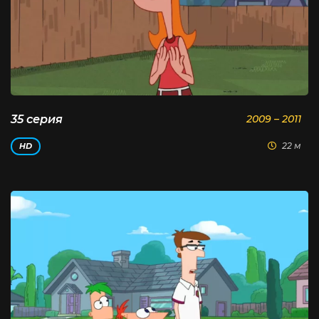
35 серия
2009 – 2011
22 м
HD