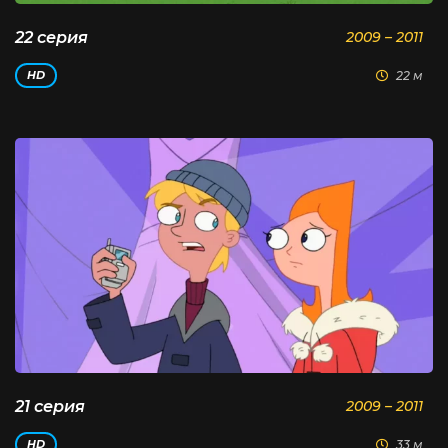
22 серия
2009 – 2011
22 м
HD
21 серия
2009 – 2011
33 м
HD