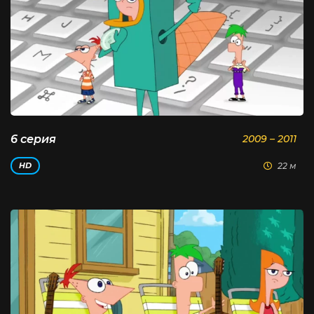
6 серия
2009 – 2011
22 м
HD