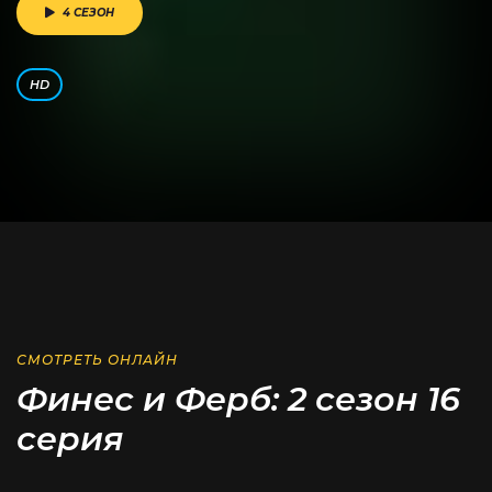
4 СЕЗОН
HD
СМОТРЕТЬ ОНЛАЙН
Финес и Ферб: 2 сезон 16
серия