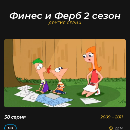
Финес и Ферб 2 сезон
ДРУГИЕ СЕРИИ
38 серия
2009 – 2011
22 м
HD