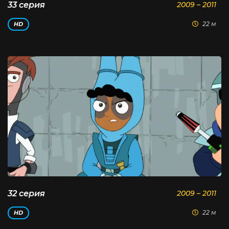
33 серия
2009 – 2011
22 м
HD
32 серия
2009 – 2011
22 м
HD