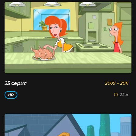
25 серия
2009 – 2011
22 м
HD