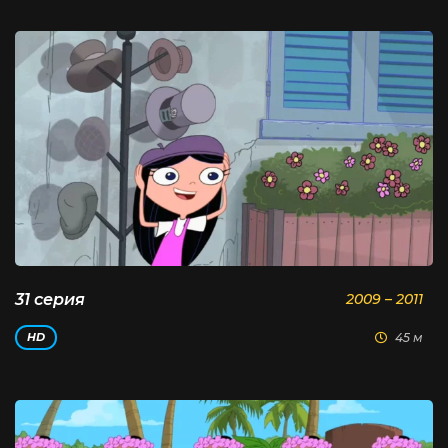
31 серия
2009 – 2011
45 м
HD