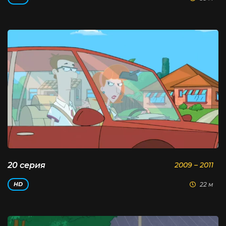
20 серия
2009 – 2011
22 м
HD