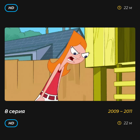
22 м
HD
8 серия
2009 – 2011
22 м
HD