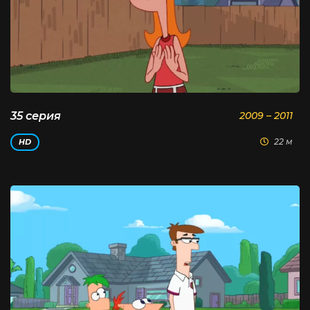
35 серия
2009 – 2011
22 м
HD