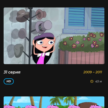
31 серия
2009 – 2011
45 м
HD