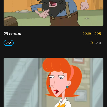
29 серия
2009 – 2011
22 м
HD