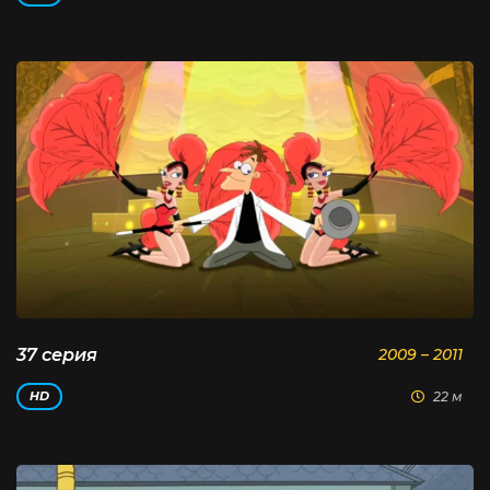
37 серия
2009 – 2011
22 м
HD