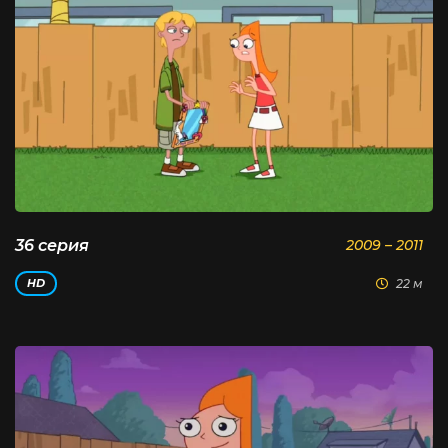
36 серия
2009 – 2011
22 м
HD