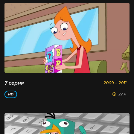
7 серия
2009 – 2011
22 м
HD