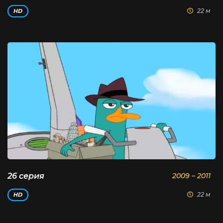
22 м
HD
26 серия
2009 – 2011
22 м
HD