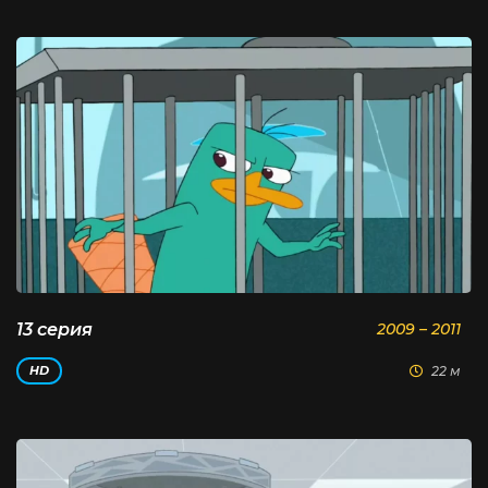
13 серия
2009 – 2011
22 м
HD