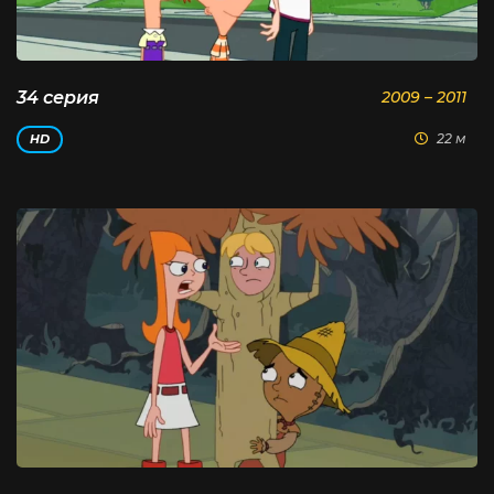
34 серия
2009 – 2011
22 м
HD