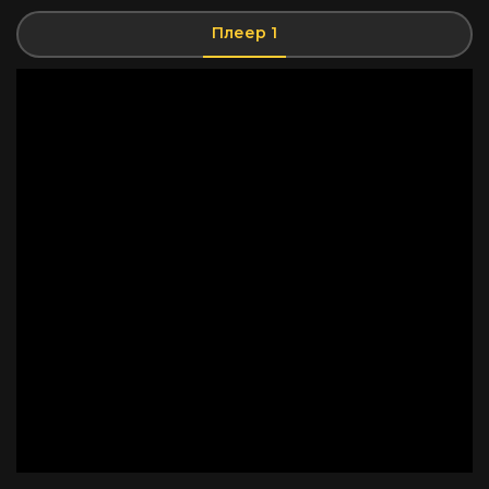
Плеер 1