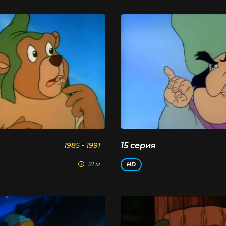
1985 - 1991
15 серия
21 м
HD