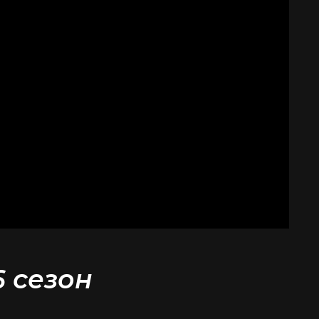
 сезон