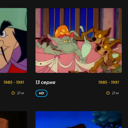
1985 - 1991
13 серия
1985 - 1991
21 м
21 м
HD