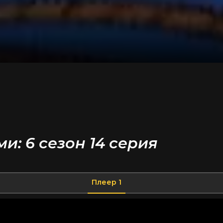
: 6 сезон 14 серия
Плеер 1