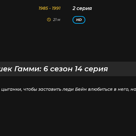
1985 - 1991
2 серия
21 м
HD
к Гамми: 6 сезон 14 серия
цыганки, чтобы заставить леди Бейн влюбиться в него, но