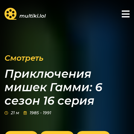
multiki.lol
Смотреть
Приключения
мишек Гамми: 6
сезон 16 серия
21 м
1985 - 1991