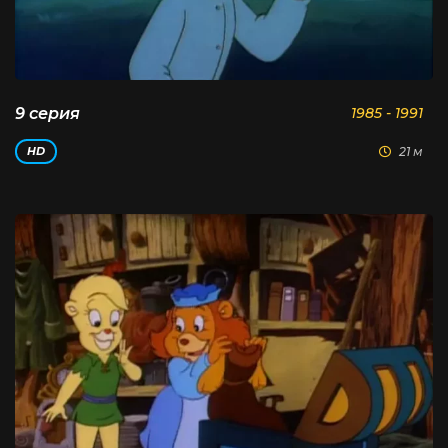
9 серия
1985 - 1991
21 м
HD