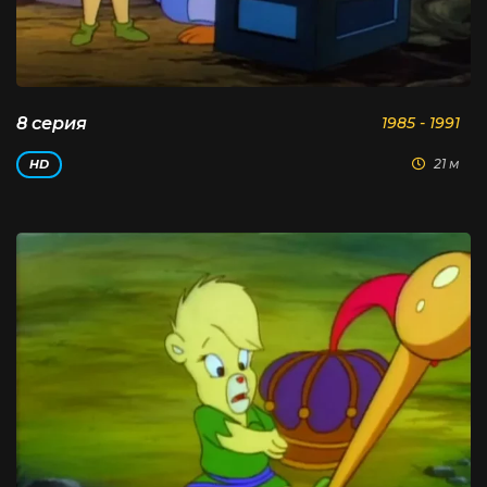
8 серия
1985 - 1991
21 м
HD