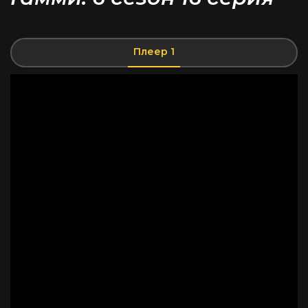
Плеер 1