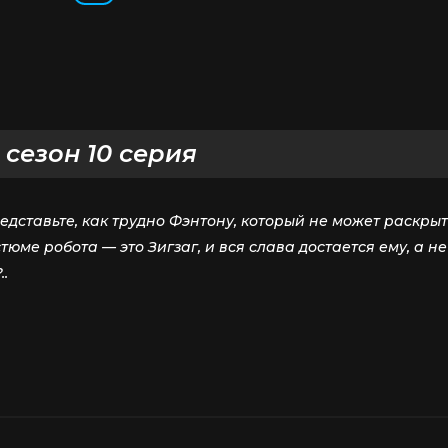
 сезон 10 серия
представьте, как трудно Фэнтону, который не может раскр
стюме робота — это Зигзаг, и вся слава достается ему, а н
.