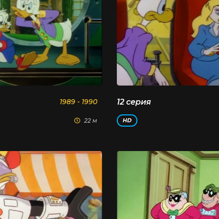
1989 - 1990
12 серия
22 м
HD