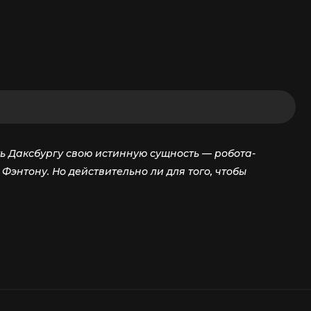
ыть Даксбургу свою истинную сущность — робота-
е Фэнтону. Но действительно ли для того, чтобы