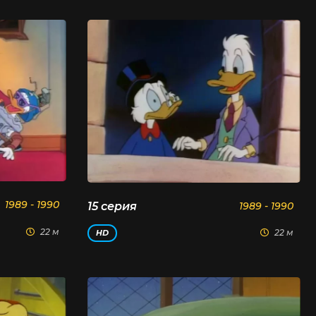
1989 - 1990
15 серия
1989 - 1990
22 м
22 м
HD