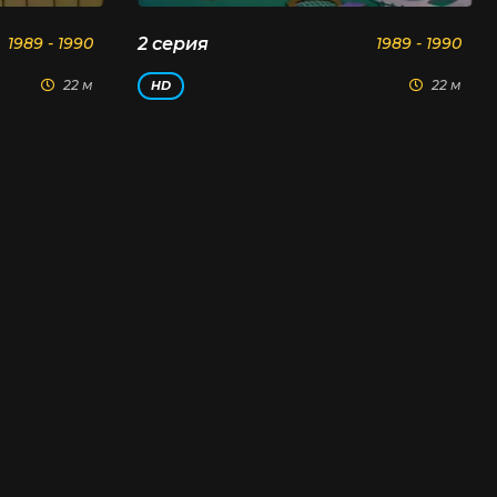
1989 - 1990
2 серия
1989 - 1990
22 м
22 м
HD