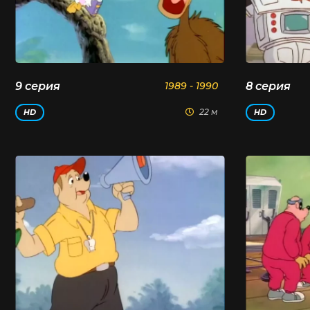
9 серия
1989 - 1990
8 серия
22 м
HD
HD