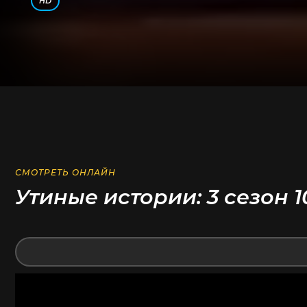
HD
СМОТРЕТЬ ОНЛАЙН
Утиные истории: 3 сезон 1