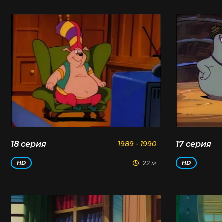
18 серия
1989 - 1990
17 серия
22 м
HD
HD