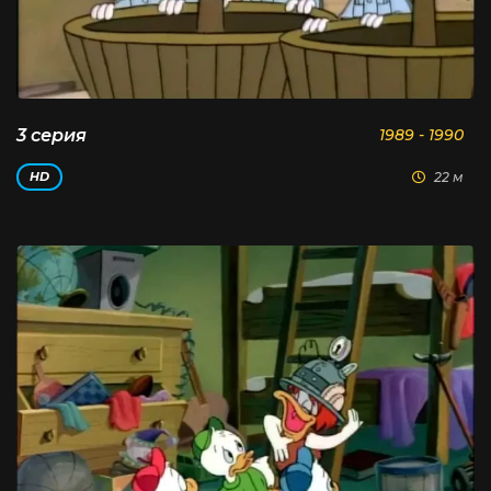
3 серия
1989 - 1990
22 м
HD