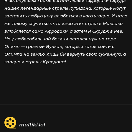
В затонувшем храме богини любви Афродаки Скрудж
нашел легендарные стрелы Купидона, которые могут
заставить любую утку влюбиться в кого угодно. И надо
же такому случиться, что из-за этих стрел в Макдака
влюбляется сама Афродаки, а затем и Скрудж в нее.
Но у любвеобильной богини остался муж на горе
Олимп — грозный Вулкан, который готов сойти с
Олимпа на землю, лишь бы вернуть свою суженную, а
заодно и стрелы Купидона!
multiki.lol