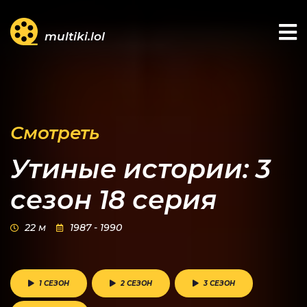
multiki.lol
Смотреть
Утиные истории: 3
сезон 18 серия
22 м
1987 - 1990
1 СЕЗОН
2 СЕЗОН
3 СЕЗОН