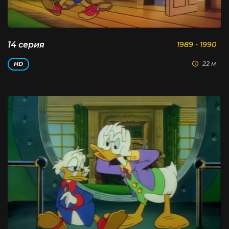
14 серия
1989 - 1990
22 м
HD