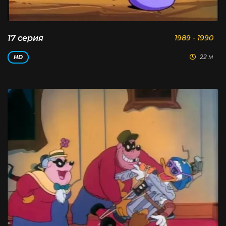
17 серия
1989 - 1990
22 м
HD