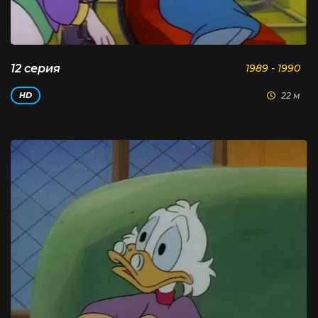
12 серия
1989 - 1990
22 м
HD