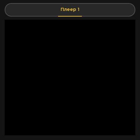
Плеер 1