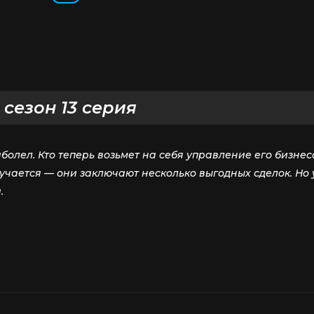
 сезон 13 серия
аболел. Кто теперь возьмет на себя управление его бизнес
получается — они заключают несколько выгодных сделок. Н
.