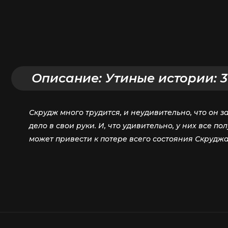
Описание:
Утиные истории: 3
Скрудж много трудится, и неудивительно, что он з
дело в свои руки. И, что удивительно, у них все 
может привести к потере всего состояния Скруджа