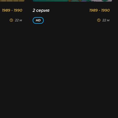
1989 - 1990
2 серия
1989 - 1990
22 м
22 м
HD