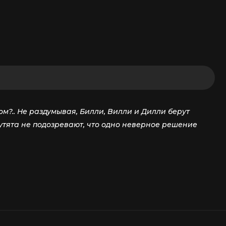
ом?.. Не раздумывая, Билли, Вилли и Дилли берут
о утята не подозревают, что одно неверное решение