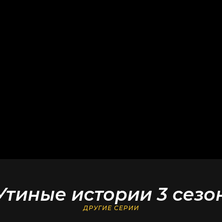
Утиные истории 3 сезо
ДРУГИЕ СЕРИИ