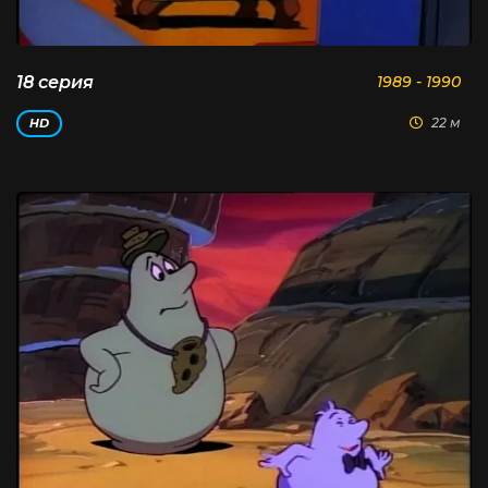
18 серия
1989 - 1990
22 м
HD