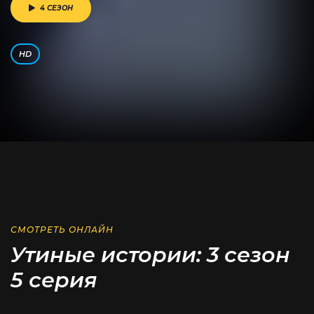
4 СЕЗОН
HD
СМОТРЕТЬ ОНЛАЙН
Утиные истории: 3 сезон
5 серия