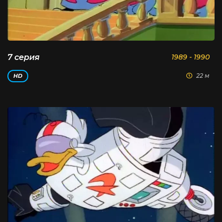
7 серия
1989 - 1990
22 м
HD