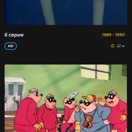
6 серия
1989 - 1990
22 м
HD