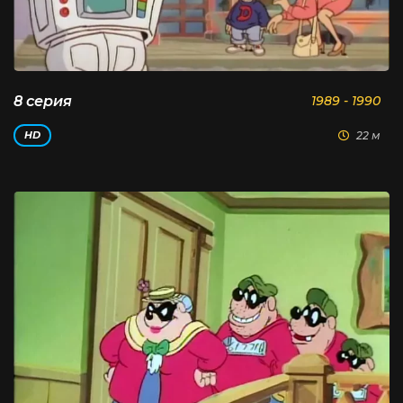
8 серия
1989 - 1990
22 м
HD