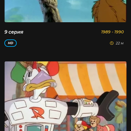
9 серия
1989 - 1990
22 м
HD