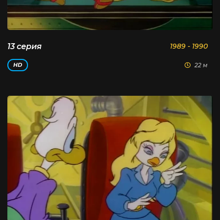
13 серия
1989 - 1990
22 м
HD