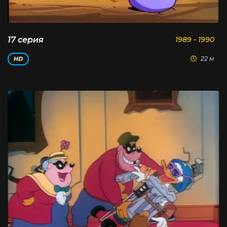
17 серия
1989 - 1990
22 м
HD