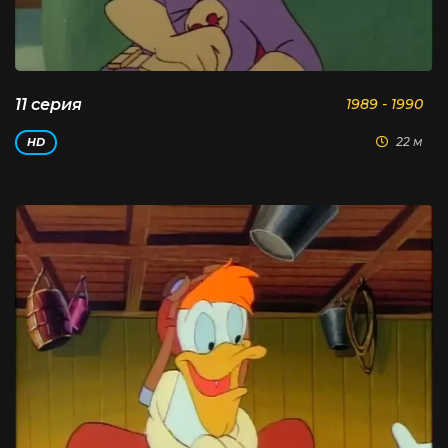
11 серия
1989 - 1990
22 м
HD