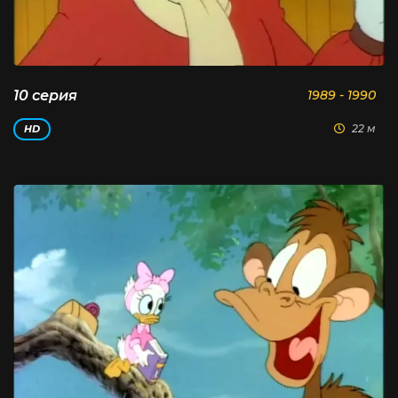
10 серия
1989 - 1990
22 м
HD