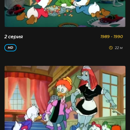
2 серия
1989 - 1990
22 м
HD