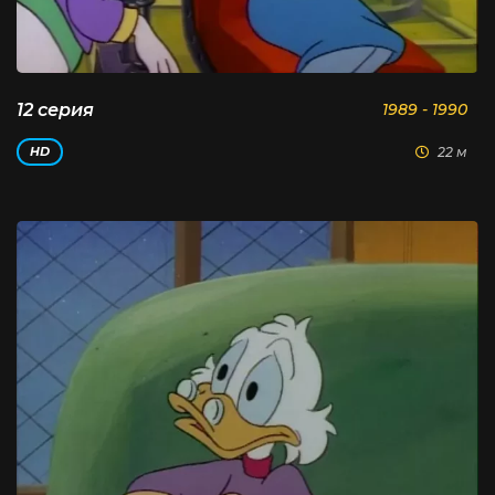
12 серия
1989 - 1990
22 м
HD