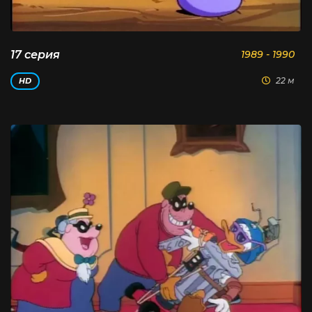
17 серия
1989 - 1990
22 м
HD