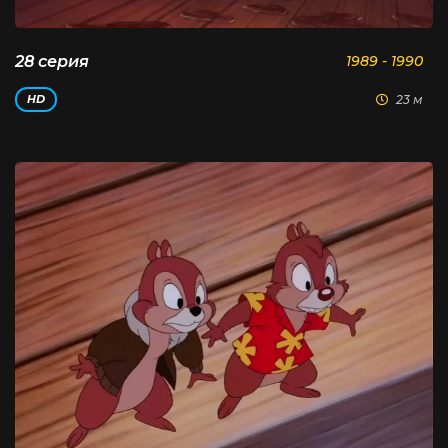
28 серия
1989 - 1990
23 м
HD