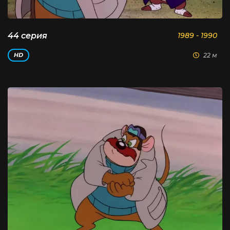
44 серия
1989 - 1990
22 м
HD