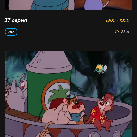
37 серия
1989 - 1990
22 м
HD