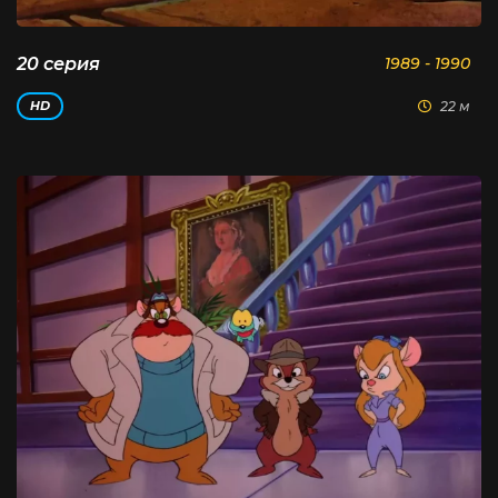
20 серия
1989 - 1990
22 м
HD