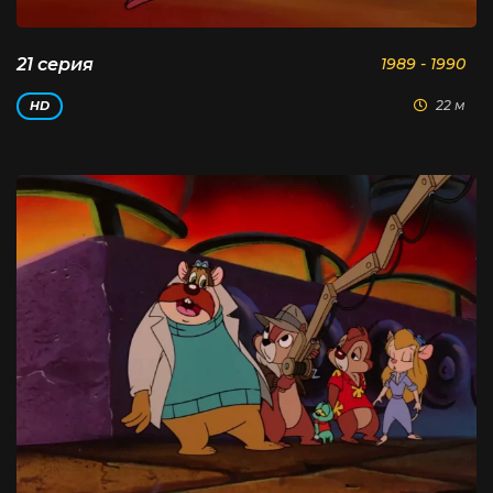
21 серия
1989 - 1990
22 м
HD