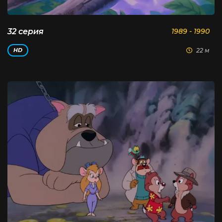
32 серия
1989 - 1990
22 м
HD