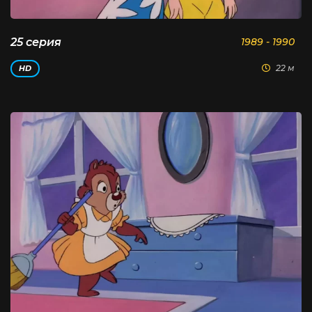
25 серия
1989 - 1990
22 м
HD