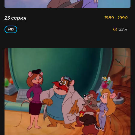
23 серия
1989 - 1990
22 м
HD