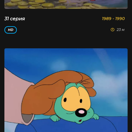
31 серия
1989 - 1990
23 м
HD