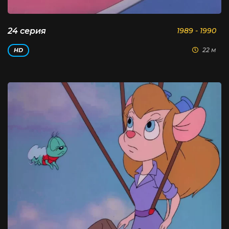
24 серия
1989 - 1990
22 м
HD