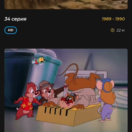
34 серия
1989 - 1990
22 м
HD