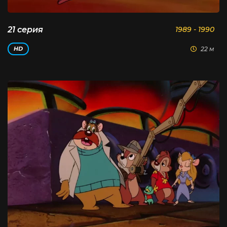
21 серия
1989 - 1990
22 м
HD