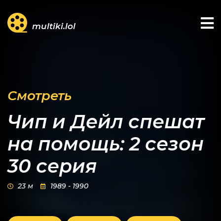
multiki.lol
Смотреть
Чип и Дейл спешат
на помощь: 2 сезон
30 серия
23 м
1989 - 1990