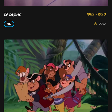
19 серия
1989 - 1990
22 м
HD