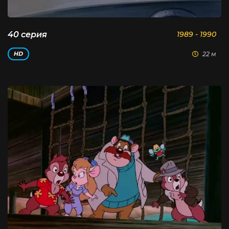
40 серия
1989 - 1990
22 м
HD