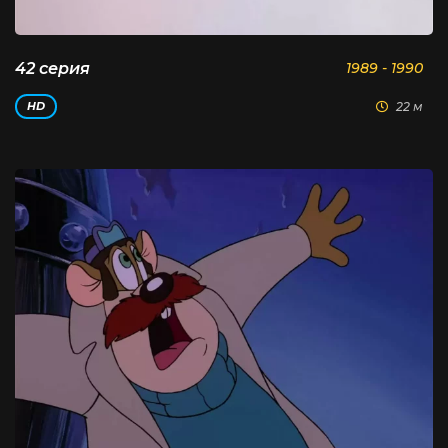
42 серия
1989 - 1990
22 м
HD