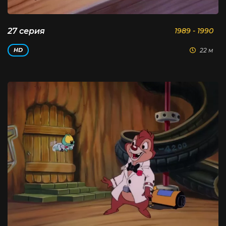
27 серия
1989 - 1990
22 м
HD