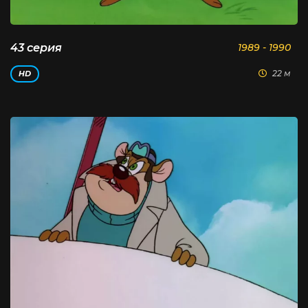
43 серия
1989 - 1990
22 м
HD