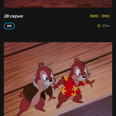
28 серия
1989 - 1990
23 м
HD