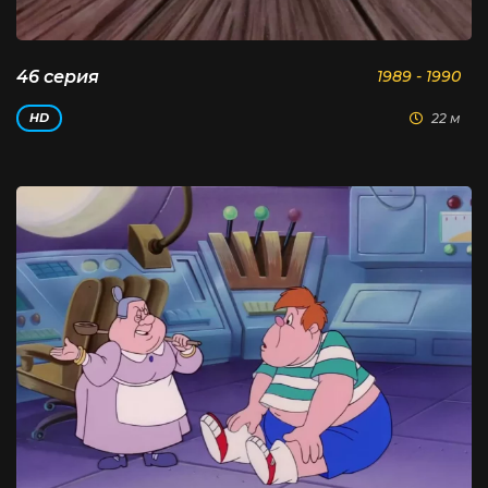
46 серия
1989 - 1990
22 м
HD