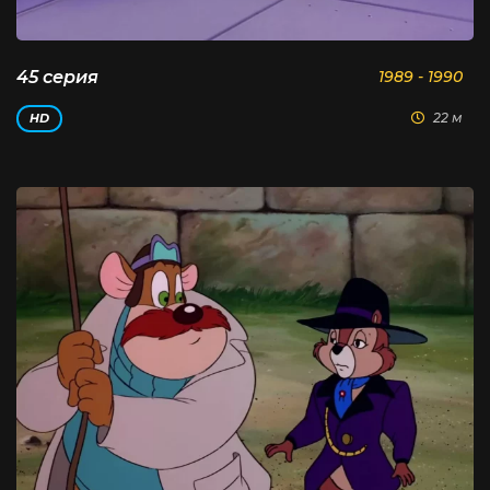
45 серия
1989 - 1990
22 м
HD