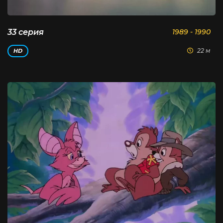
33 серия
1989 - 1990
22 м
HD