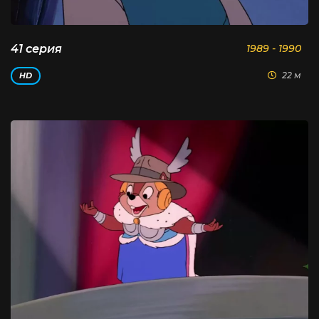
41 серия
1989 - 1990
22 м
HD