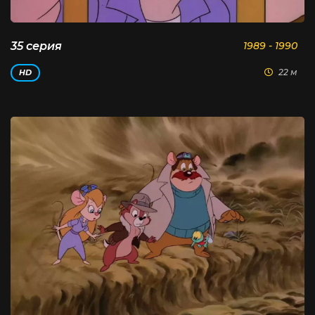
35 серия
1989 - 1990
22 м
HD