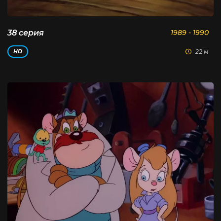
38 серия
1989 - 1990
22 м
HD