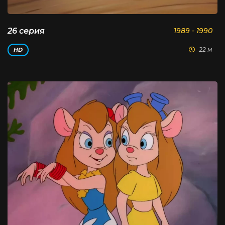
26 серия
1989 - 1990
22 м
HD