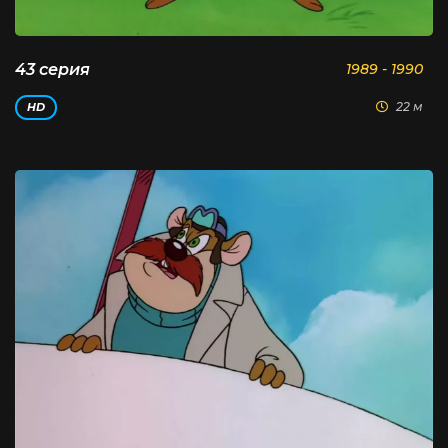
43 серия
1989 - 1990
22 м
HD