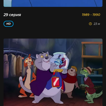
29 серия
1989 - 1990
23 м
HD