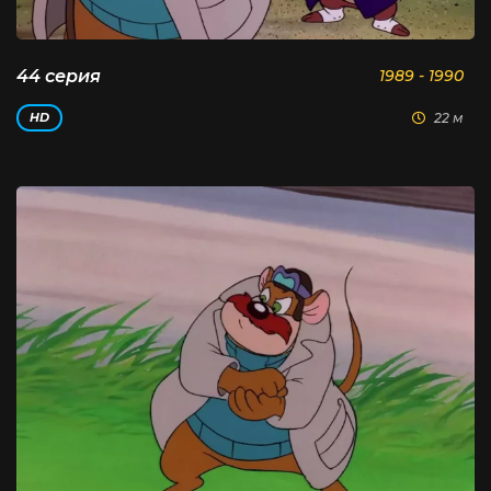
44 серия
1989 - 1990
22 м
HD