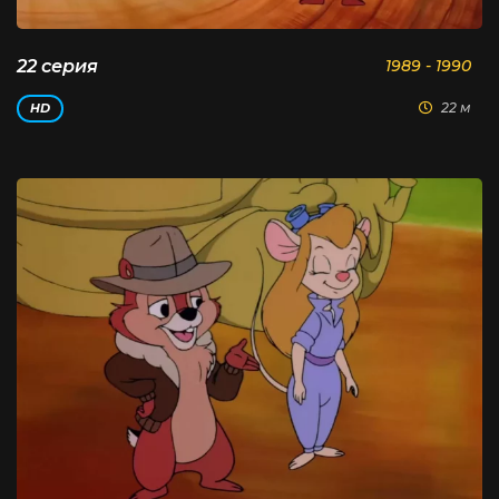
22 серия
1989 - 1990
22 м
HD