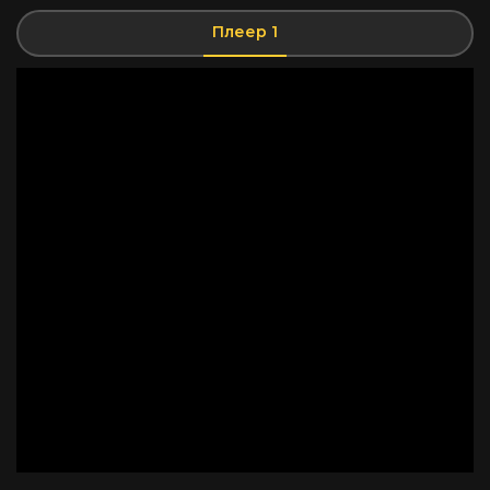
Плеер 1