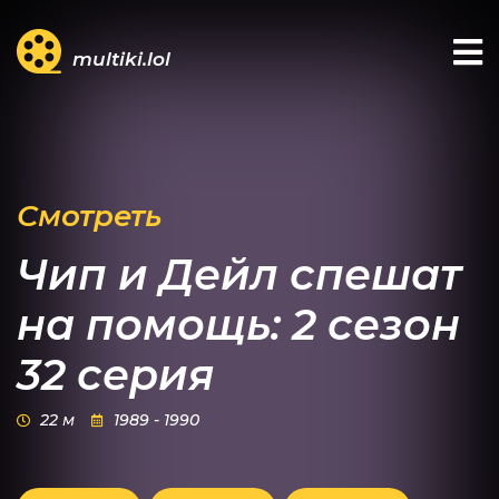
multiki.lol
Смотреть
Чип и Дейл спешат
на помощь: 2 сезон
32 серия
22 м
1989 - 1990