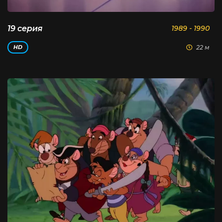
19 серия
1989 - 1990
22 м
HD