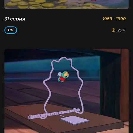
31 серия
1989 - 1990
23 м
HD