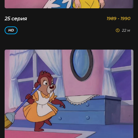
25 серия
1989 - 1990
22 м
HD