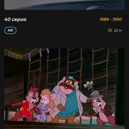
40 серия
1989 - 1990
22 м
HD