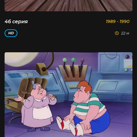
46 серия
1989 - 1990
22 м
HD