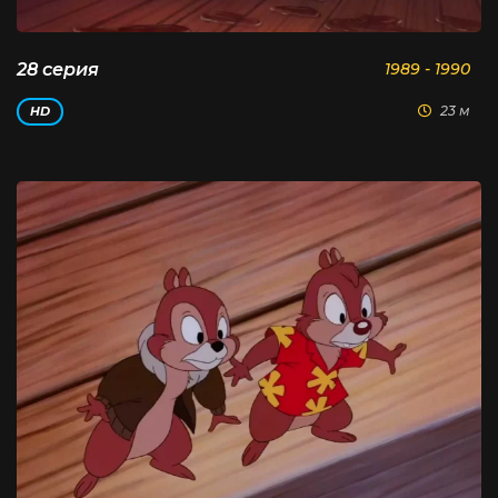
28 серия
1989 - 1990
23 м
HD