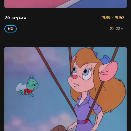
24 серия
1989 - 1990
22 м
HD