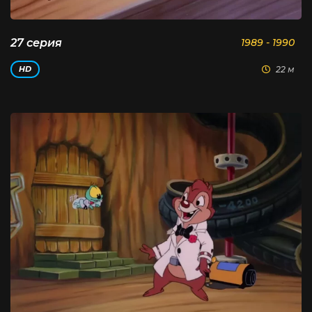
27 серия
1989 - 1990
22 м
HD