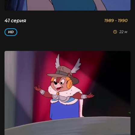
41 серия
1989 - 1990
22 м
HD