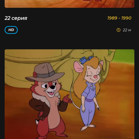
22 серия
1989 - 1990
22 м
HD