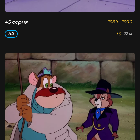
45 серия
1989 - 1990
22 м
HD