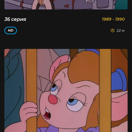
36 серия
1989 - 1990
22 м
HD