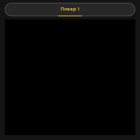
Плеер 1