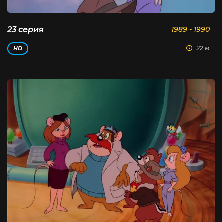
23 серия
1989 - 1990
22 м
HD