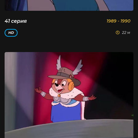
41 серия
1989 - 1990
22 м
HD