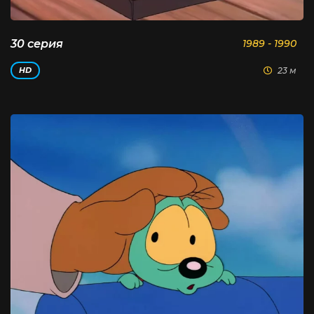
30 серия
1989 - 1990
23 м
HD