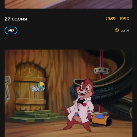
27 серия
1989 - 1990
22 м
HD