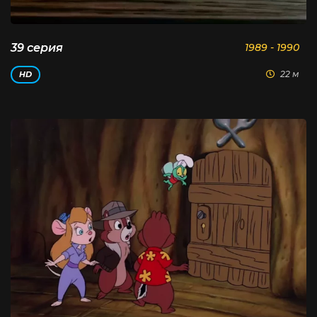
39 серия
1989 - 1990
22 м
HD