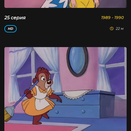
25 серия
1989 - 1990
22 м
HD