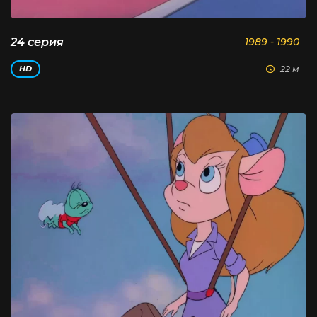
24 серия
1989 - 1990
22 м
HD