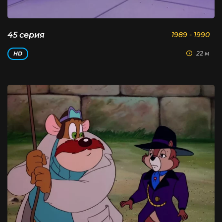
45 серия
1989 - 1990
22 м
HD