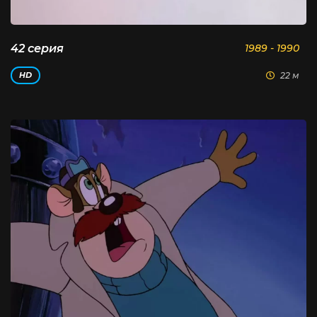
42 серия
1989 - 1990
22 м
HD