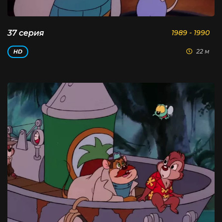
37 серия
1989 - 1990
22 м
HD