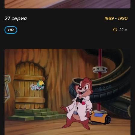
27 серия
1989 - 1990
22 м
HD