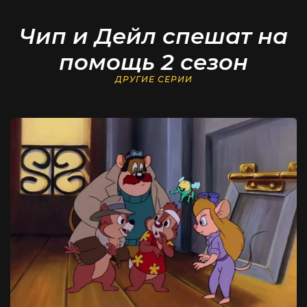
Чип и Дейл спешат на
помощь 2 сезон
ДРУГИЕ СЕРИИ