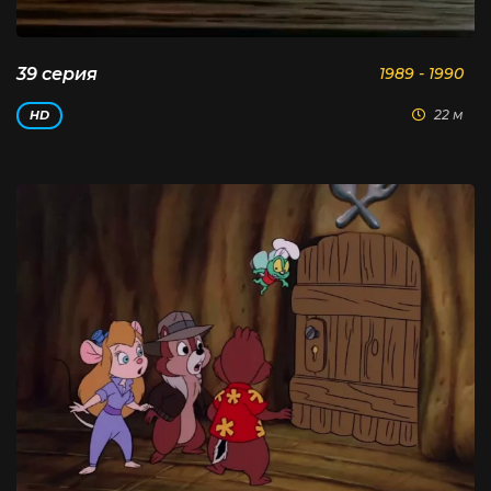
39 серия
1989 - 1990
22 м
HD