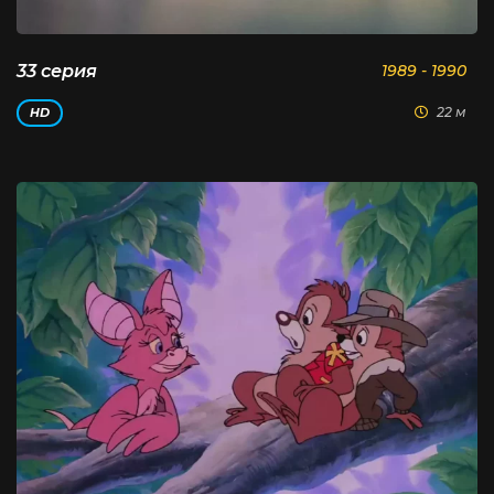
33 серия
1989 - 1990
22 м
HD