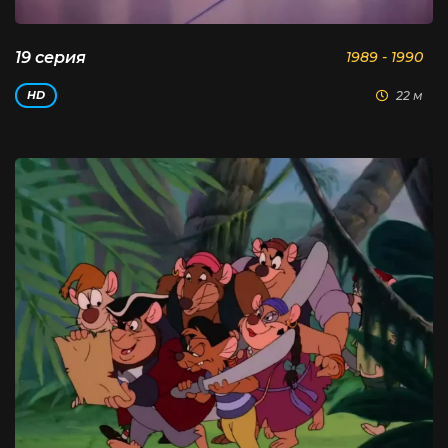
19 серия
1989 - 1990
22 м
HD