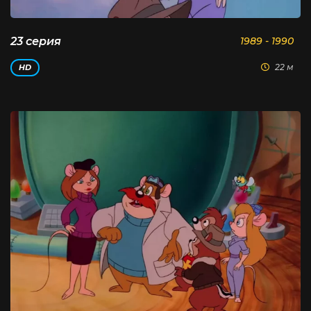
23 серия
1989 - 1990
22 м
HD