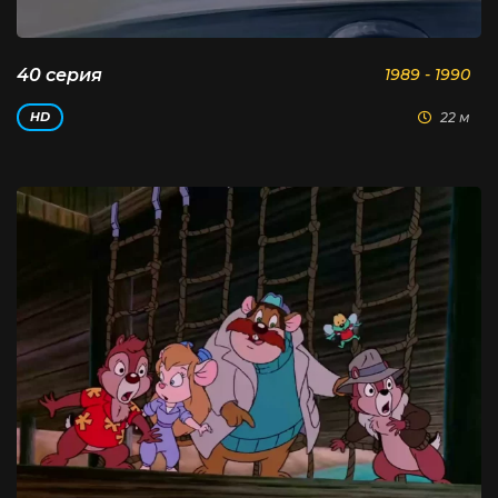
40 серия
1989 - 1990
22 м
HD