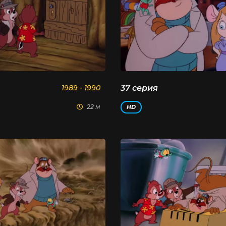
1989 - 1990
37 серия
22 м
HD