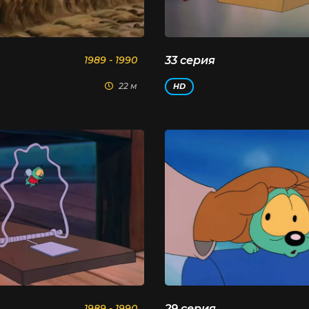
1989 - 1990
33 серия
22 м
HD
1989 - 1990
29 серия