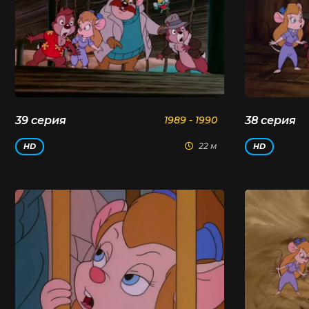
39 серия
1989 - 1990
38 серия
22 м
HD
HD