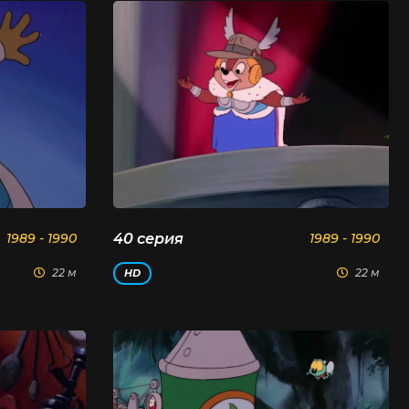
1989 - 1990
40 серия
1989 - 1990
22 м
22 м
HD