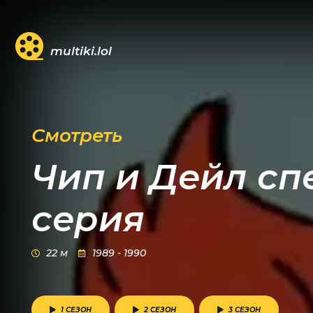
multiki.lol
Смотреть
Чип и Дейл сп
серия
22 м
1989 - 1990
1 СЕЗОН
2 СЕЗОН
3 СЕЗОН