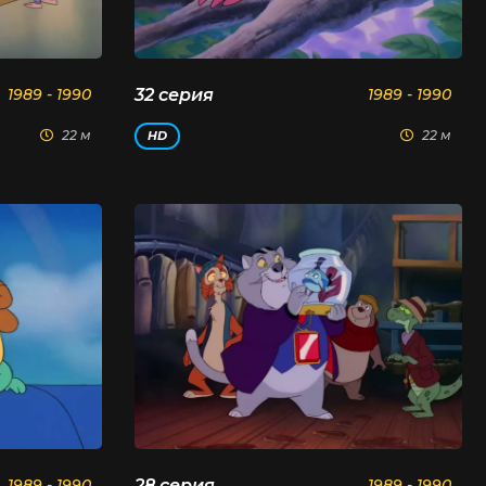
1989 - 1990
32 серия
1989 - 1990
22 м
22 м
HD
1989 - 1990
28 серия
1989 - 1990