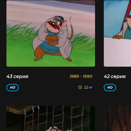
43 серия
1989 - 1990
42 серия
22 м
HD
HD