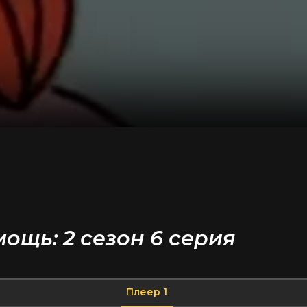
ощь: 2 сезон 6 серия
Плеер 1