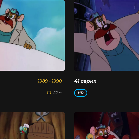
1989 - 1990
41 серия
22 м
HD