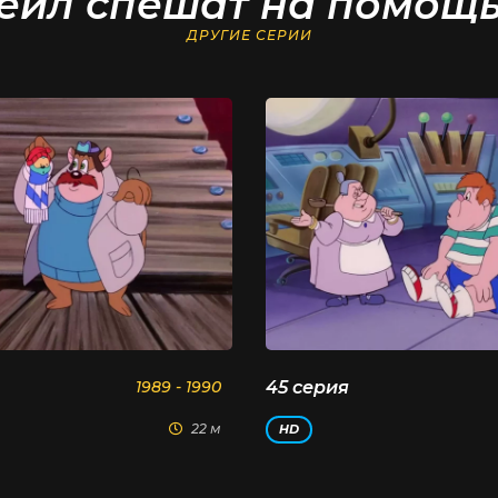
ейл спешат на помощь
ДРУГИЕ СЕРИИ
1989 - 1990
45 серия
22 м
HD