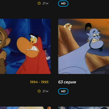
21 м
HD
1994 - 1995
63 серия
21 м
HD