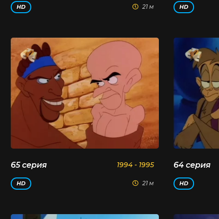
21 м
HD
HD
65 серия
1994 - 1995
64 серия
21 м
HD
HD