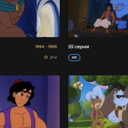
1994 - 1995
55 серия
21 м
HD