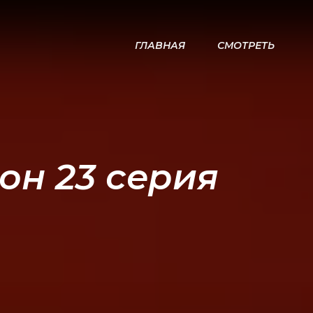
ГЛАВНАЯ
СМОТРЕТЬ
он 23 серия