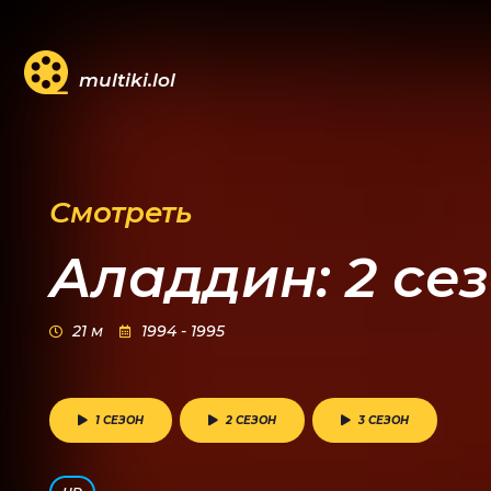
multiki.lol
Смотреть
Аладдин: 2 сез
21 м
1994 - 1995
1 СЕЗОН
2 СЕЗОН
3 СЕЗОН