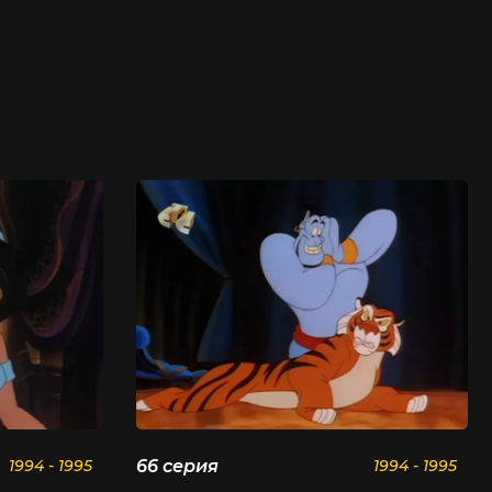
1994 - 1995
66 серия
1994 - 1995