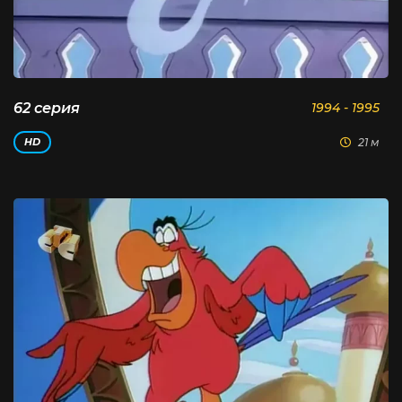
62 серия
1994 - 1995
21 м
HD