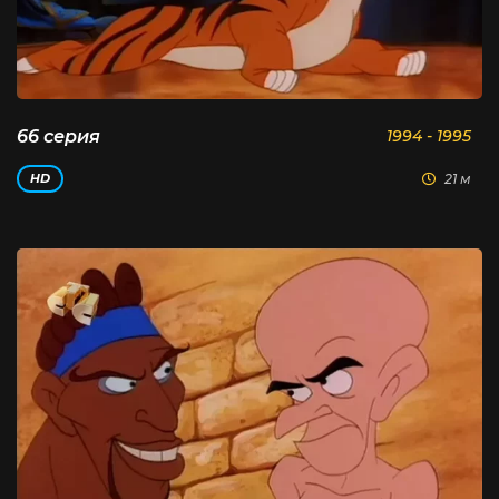
66 серия
1994 - 1995
21 м
HD