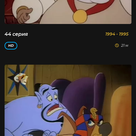
44 серия
1994 - 1995
21 м
HD