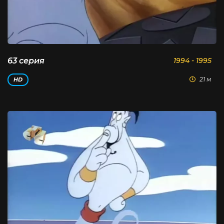
63 серия
1994 - 1995
21 м
HD