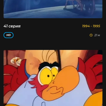
41 серия
1994 - 1995
21 м
HD