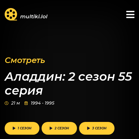
multiki.lol
Смотреть
Аладдин: 2 сезон 55
серия
21 м
1994 - 1995
1 СЕЗОН
2 СЕЗОН
3 СЕЗОН