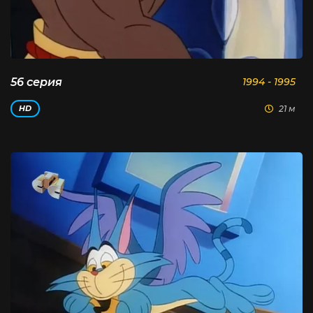
56 серия
1994 - 1995
21 м
HD