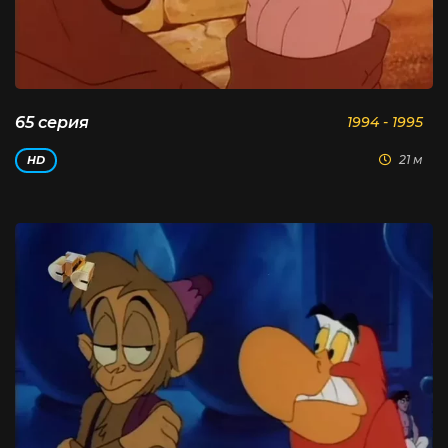
65 серия
1994 - 1995
21 м
HD