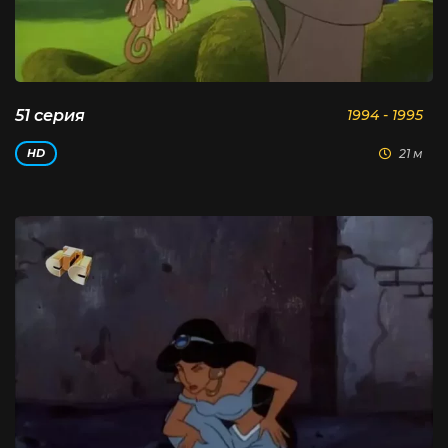
51 серия
1994 - 1995
21 м
HD