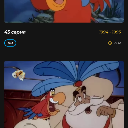
45 серия
1994 - 1995
21 м
HD