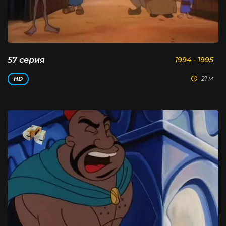
57 серия
1994 - 1995
21 м
HD