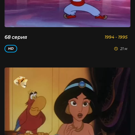
68 серия
1994 - 1995
21 м
HD