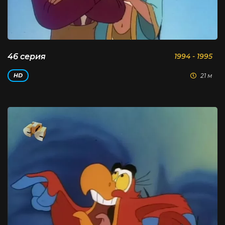
46 серия
1994 - 1995
21 м
HD