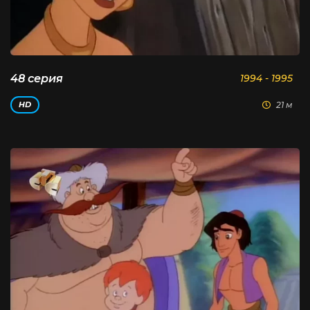
48 серия
1994 - 1995
21 м
HD