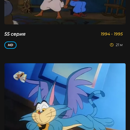
55 серия
1994 - 1995
21 м
HD