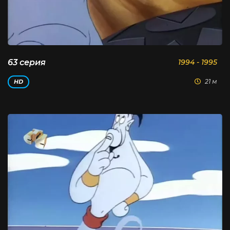
63 серия
1994 - 1995
21 м
HD