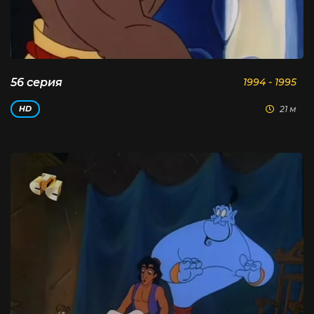
56 серия
1994 - 1995
21 м
HD