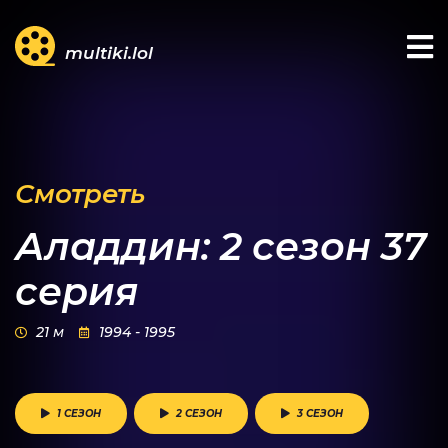
multiki.lol
Смотреть
Аладдин: 2 сезон 37
серия
21 м
1994 - 1995
1 СЕЗОН
2 СЕЗОН
3 СЕЗОН