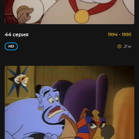
44 серия
1994 - 1995
21 м
HD