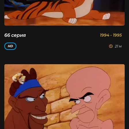
66 серия
1994 - 1995
21 м
HD