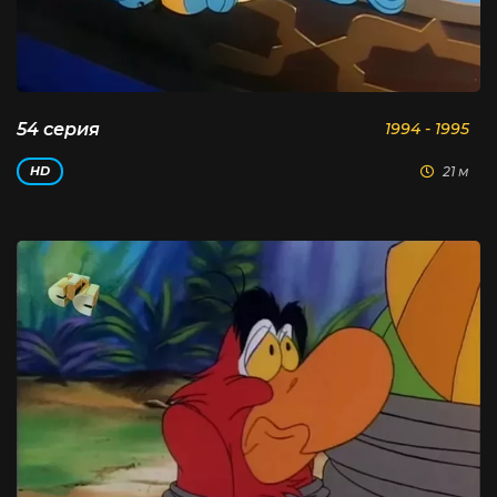
54 серия
1994 - 1995
21 м
HD