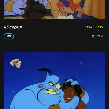
43 серия
1994 - 1995
21 м
HD