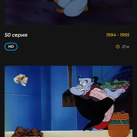
50 серия
1994 - 1995
21 м
HD