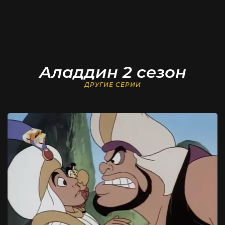
Аладдин 2 сезон
ДРУГИЕ СЕРИИ