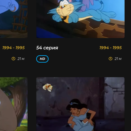
1994 - 1995
54 серия
1994 - 1995
21 м
21 м
HD