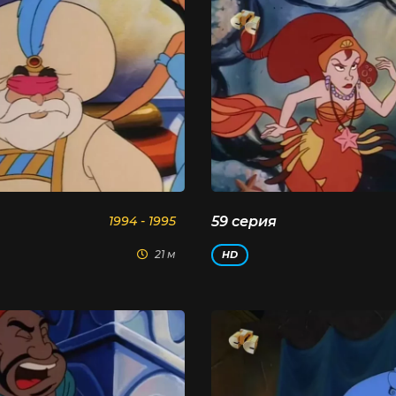
1994 - 1995
59 серия
21 м
HD