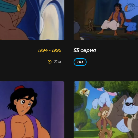
1994 - 1995
55 серия
21 м
HD