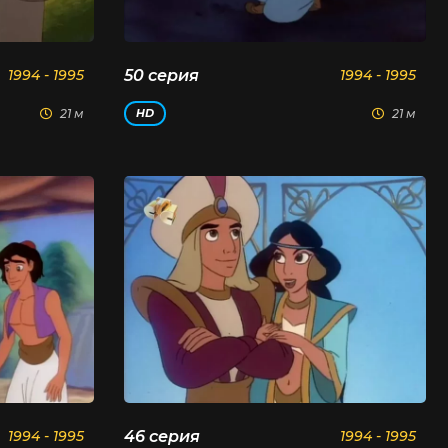
1994 - 1995
50 серия
1994 - 1995
21 м
21 м
HD
1994 - 1995
46 серия
1994 - 1995