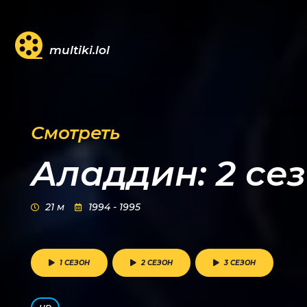
multiki.lol
Смотреть
Аладдин: 2 сез
21 м
1994 - 1995
1 СЕЗОН
2 СЕЗОН
3 СЕЗОН