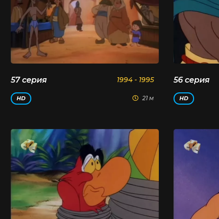
57 серия
1994 - 1995
56 серия
21 м
HD
HD