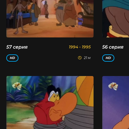
57 серия
1994 - 1995
56 серия
21 м
HD
HD