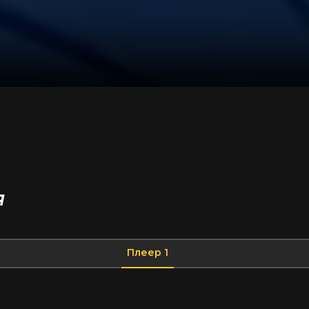
я
Плеер 1