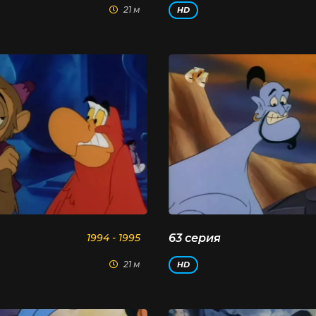
21 м
HD
1994 - 1995
63 серия
21 м
HD