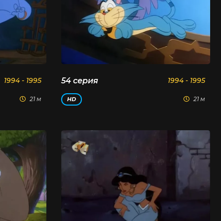
1994 - 1995
54 серия
1994 - 1995
21 м
21 м
HD