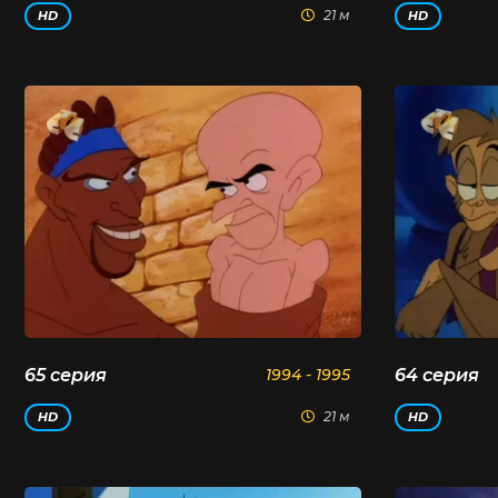
21 м
HD
HD
65 серия
1994 - 1995
64 серия
21 м
HD
HD