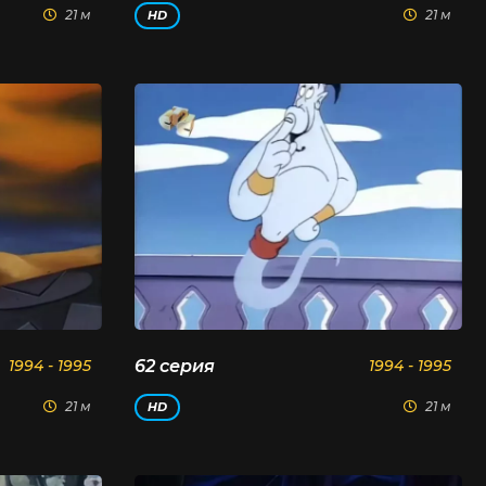
21 м
21 м
HD
1994 - 1995
62 серия
1994 - 1995
21 м
21 м
HD