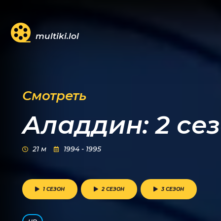
multiki.lol
Смотреть
Аладдин: 2 се
21 м
1994 - 1995
1 СЕЗОН
2 СЕЗОН
3 СЕЗОН