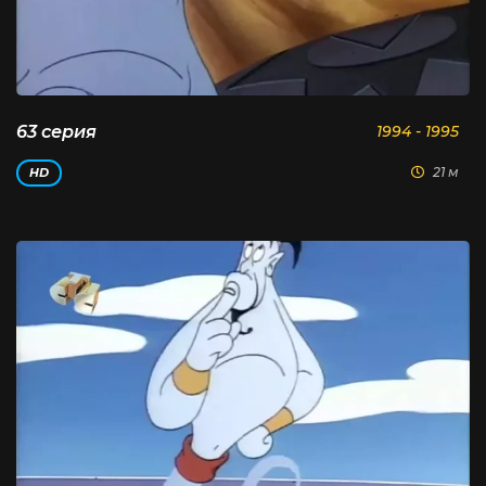
63 серия
1994 - 1995
21 м
HD