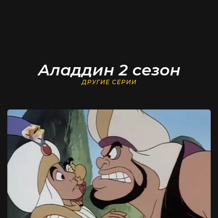
Аладдин 2 сезон
ДРУГИЕ СЕРИИ