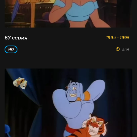
67 серия
1994 - 1995
21 м
HD