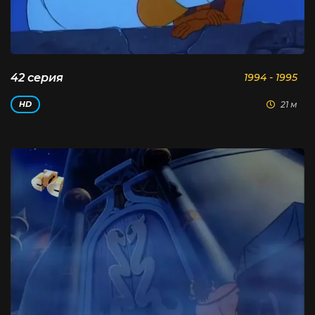
42 серия
1994 - 1995
21 м
HD