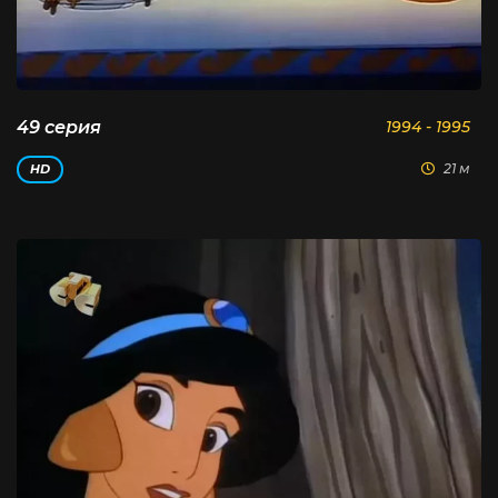
49 серия
1994 - 1995
21 м
HD