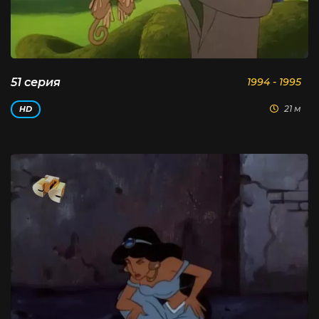
51 серия
1994 - 1995
21 м
HD