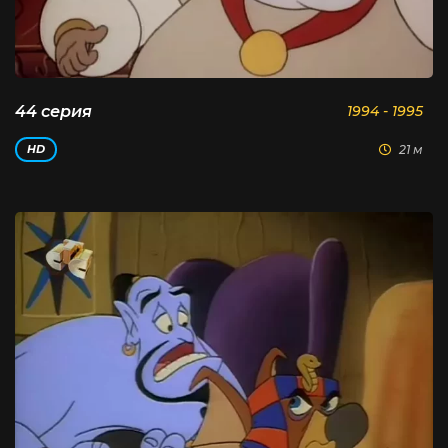
44 серия
1994 - 1995
21 м
HD