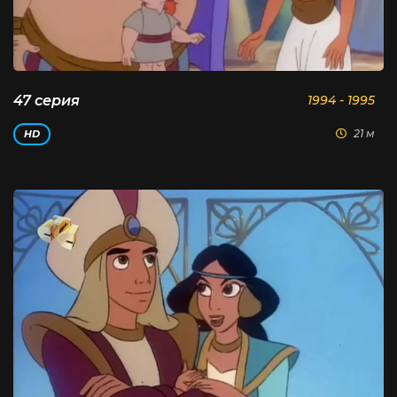
47 серия
1994 - 1995
21 м
HD