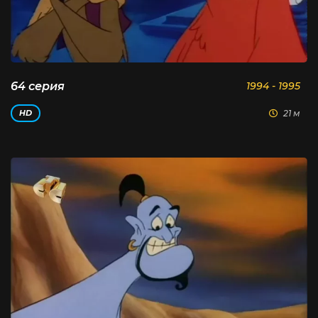
64 серия
1994 - 1995
21 м
HD