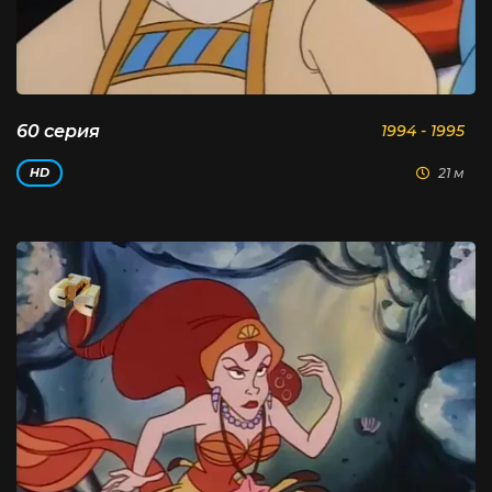
60 серия
1994 - 1995
21 м
HD