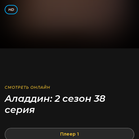
HD
СМОТРЕТЬ ОНЛАЙН
Аладдин: 2 сезон 38
серия
Плеер 1