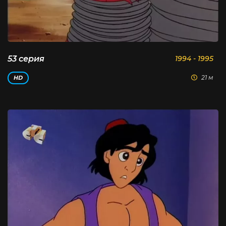
53 серия
1994 - 1995
21 м
HD