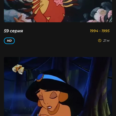
59 серия
1994 - 1995
21 м
HD