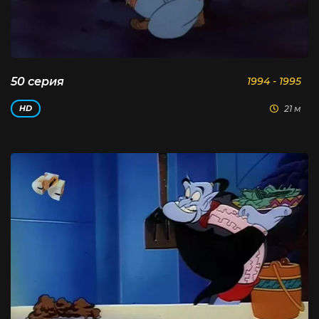
50 серия
1994 - 1995
21 м
HD